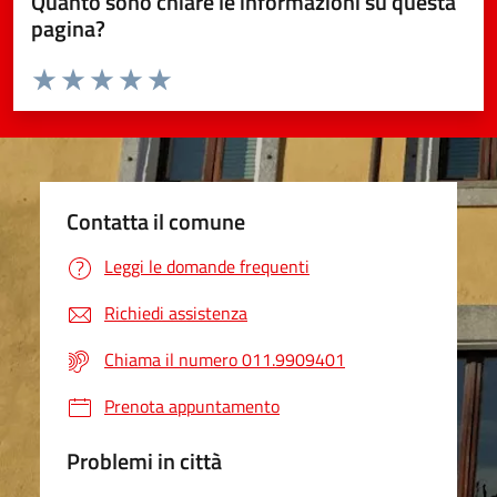
Quanto sono chiare le informazioni su questa
pagina?
Valuta da 1 a 5 stelle la pagina
Valuta 1 stelle su 5
Valuta 2 stelle su 5
Valuta 3 stelle su 5
Valuta 4 stelle su 5
Valuta 5 stelle su 5
Contatta il comune
Leggi le domande frequenti
Richiedi assistenza
Chiama il numero 011.9909401
Prenota appuntamento
Problemi in città