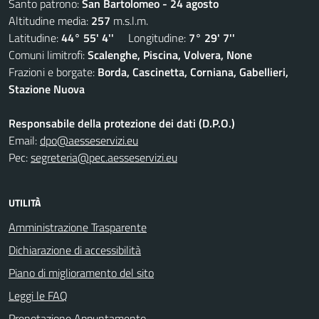
Santo patrono:
San Bartolomeo - 24 agosto
Altitudine media:
257
m.s.l.m.
Latitudine:
44° 55' 4''
Longitudine:
7° 29' 7''
Comuni limitrofi:
Scalenghe, Piscina, Volvera, None
Frazioni e borgate:
Borda, Cascinetta, Corniana, Gabellieri,
Stazione Nuova
Responsabile della protezione dei dati (D.P.O.)
Email:
dpo@aesseservizi.eu
Pec:
segreteria@pec.aesseservizi.eu
UTILITÀ
Amministrazione Trasparente
Dichiarazione di accessibilità
Piano di miglioramento del sito
Leggi le FAQ
Prenotazione Appuntamento