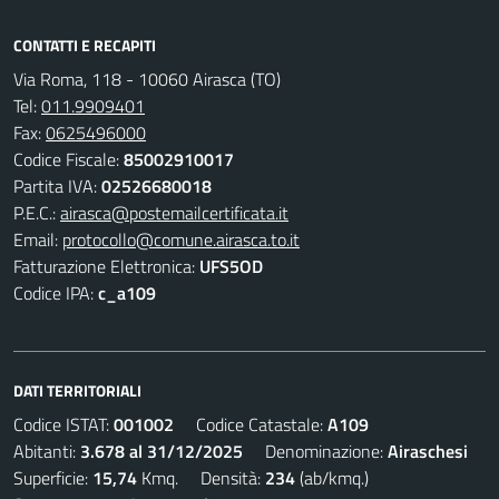
CONTATTI E RECAPITI
Via Roma, 118 - 10060 Airasca (TO)
Tel:
011.9909401
Fax:
0625496000
Codice Fiscale:
85002910017
Partita IVA:
02526680018
P.E.C.:
airasca@postemailcertificata.it
Email:
protocollo@comune.airasca.to.it
Fatturazione Elettronica:
UFS5OD
Codice IPA:
c_a109
DATI TERRITORIALI
Codice ISTAT:
001002
Codice Catastale:
A109
Abitanti:
3.678 al 31/12/2025
Denominazione:
Airaschesi
Superficie:
15,74
Kmq. Densità:
234
(ab/kmq.)