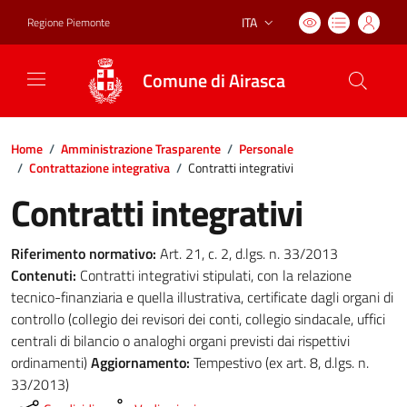
ITA
Regione Piemonte
Lingua attiva:
Comune di Airasca
Home
/
Amministrazione Trasparente
/
Personale
/
Contrattazione integrativa
/
Contratti integrativi
Contratti integrativi
Riferimento normativo:
Art. 21, c. 2, d.lgs. n. 33/2013
Contenuti:
Contratti integrativi stipulati, con la relazione
tecnico-finanziaria e quella illustrativa, certificate dagli organi di
controllo (collegio dei revisori dei conti, collegio sindacale, uffici
centrali di bilancio o analoghi organi previsti dai rispettivi
ordinamenti)
Aggiornamento:
Tempestivo (ex art. 8, d.lgs. n.
33/2013)