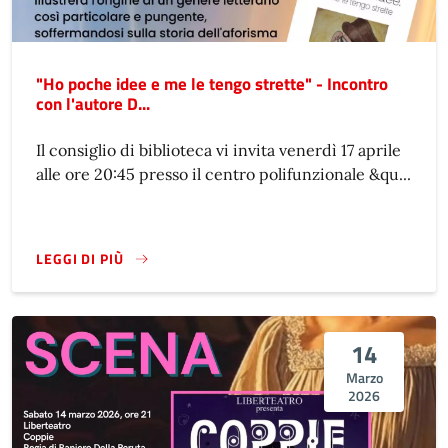
"Ho poche idee e me le tengo strette" - Incontro
con l'autore D...
Il consiglio di biblioteca vi invita venerdì 17 aprile
alle ore 20:45 presso il centro polifunzionale &qu...
LEGGI DI PIÙ
14
Marzo
2026