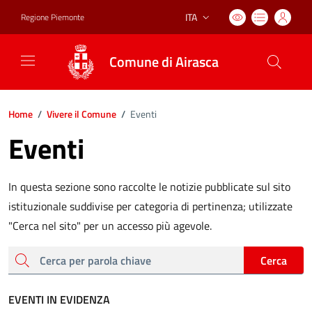
ITA
Regione Piemonte
Lingua attiva:
Comune di Airasca
Home
/
Vivere il Comune
/
Eventi
Eventi
In questa sezione sono raccolte le notizie pubblicate sul sito
istituzionale suddivise per categoria di pertinenza; utilizzate
"Cerca nel sito" per un accesso più agevole.
cerca
Cerca
EVENTI IN EVIDENZA