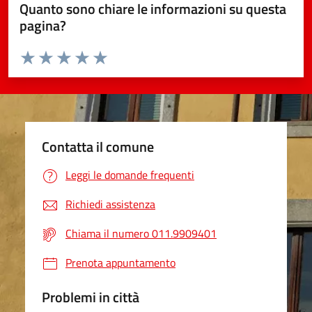
Quanto sono chiare le informazioni su questa
pagina?
Valuta da 1 a 5 stelle la pagina
Valuta 1 stelle su 5
Valuta 2 stelle su 5
Valuta 3 stelle su 5
Valuta 4 stelle su 5
Valuta 5 stelle su 5
Contatta il comune
Leggi le domande frequenti
Richiedi assistenza
Chiama il numero 011.9909401
Prenota appuntamento
Problemi in città