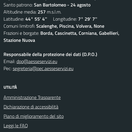
Santo patrono:
San Bartolomeo - 24 agosto
Altitudine media:
257
m.s.l.m.
Latitudine:
44° 55' 4''
Longitudine:
7° 29' 7''
Comuni limitrofi:
Scalenghe, Piscina, Volvera, None
Frazioni e borgate:
Borda, Cascinetta, Corniana, Gabellieri,
Stazione Nuova
Responsabile della protezione dei dati (D.P.O.)
Email:
dpo@aesseservizi.eu
Pec:
segreteria@pec.aesseservizi.eu
UTILITÀ
Amministrazione Trasparente
Dichiarazione di accessibilità
Piano di miglioramento del sito
Leggi le FAQ