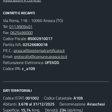
CONTATTI E RECAPITI
Via Roma, 118 - 10060 Airasca (TO)
Tel:
011.9909401
Fax:
0625496000
Codice Fiscale:
85002910017
Partita IVA:
02526680018
P.E.C.:
airasca@postemailcertificata.it
Email:
protocollo@comune.airasca.to.it
Fatturazione Elettronica:
UFS5OD
Codice IPA:
c_a109
DATI TERRITORIALI
Codice ISTAT:
001002
Codice Catastale:
A109
Abitanti:
3.678 al 31/12/2025
Denominazione:
Airaschesi
Superficie:
15,74
Kmq. Densità:
234
(ab/kmq.)