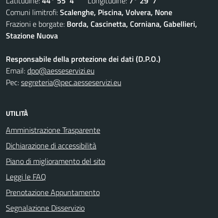
Latitudine:
44° 55' 4''
Longitudine:
7° 29' 7''
Comuni limitrofi:
Scalenghe, Piscina, Volvera, None
Frazioni e borgate:
Borda, Cascinetta, Corniana, Gabellieri,
Stazione Nuova
Responsabile della protezione dei dati (D.P.O.)
Email:
dpo@aesseservizi.eu
Pec:
segreteria@pec.aesseservizi.eu
UTILITÀ
Amministrazione Trasparente
Dichiarazione di accessibilità
Piano di miglioramento del sito
Leggi le FAQ
Prenotazione Appuntamento
Segnalazione Disservizio