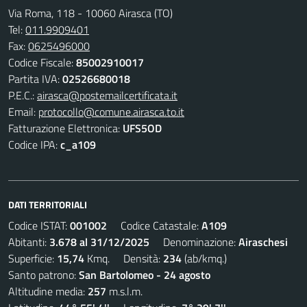
Via Roma, 118 - 10060 Airasca (TO)
Tel:
011.9909401
Fax:
0625496000
Codice Fiscale:
85002910017
Partita IVA:
02526680018
P.E.C.:
airasca@postemailcertificata.it
Email:
protocollo@comune.airasca.to.it
Fatturazione Elettronica:
UFS5OD
Codice IPA:
c_a109
DATI TERRITORIALI
Codice ISTAT:
001002
Codice Catastale:
A109
Abitanti:
3.678 al 31/12/2025
Denominazione:
Airaschesi
Superficie:
15,74
Kmq. Densità:
234
(ab/kmq.)
Santo patrono:
San Bartolomeo - 24 agosto
Altitudine media:
257
m.s.l.m.