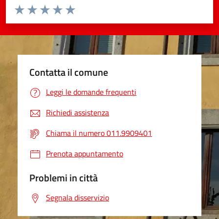
Valuta da 1 a 5 stelle la pagina
Valuta 1 stelle su 5
Valuta 2 stelle su 5
Valuta 3 stelle su 5
Valuta 4 stelle su 5
Valuta 5 stelle su 5
Contatta il comune
Leggi le domande frequenti
Richiedi assistenza
Chiama il numero 011.9909401
Prenota appuntamento
Problemi in città
Segnala disservizio