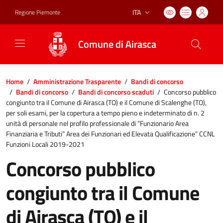
ITA
Regione Piemonte
Lingua attiva:
Comune di Airasca
Home
/
Amministrazione Trasparente
/
Bandi di concorso
/
Bandi di concorso
/
Bandi di concorso scaduti
/
Concorso pubblico
congiunto tra il Comune di Airasca (TO) e il Comune di Scalenghe (TO),
per soli esami, per la copertura a tempo pieno e indeterminato di n. 2
unità di personale nel profilo professionale di “Funzionario Area
Finanziaria e Tributi” Area dei Funzionari ed Elevata Qualificazione” CCNL
Funzioni Locali 2019-2021
Concorso pubblico
congiunto tra il Comune
di Airasca (TO) e il