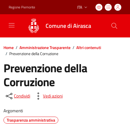
ITA
Regione Piemonte
Lingua attiva:
Comune di Airasca
Home
/
Amministrazione Trasparente
/
Altri contenuti
/
Prevenzione della Corruzione
Prevenzione della
Corruzione
Condividi
Vedi azioni
Argomenti
Trasparenza amministrativa