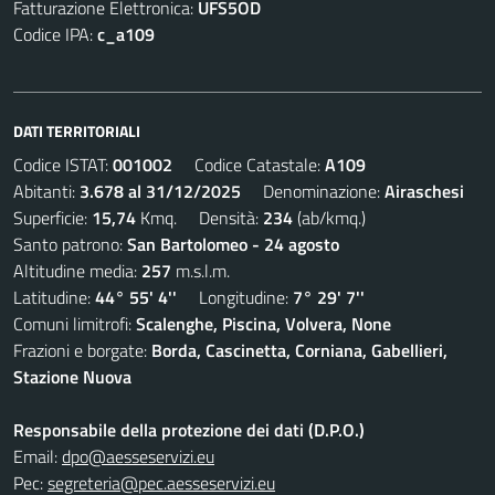
Fatturazione Elettronica:
UFS5OD
Codice IPA:
c_a109
DATI TERRITORIALI
Codice ISTAT:
001002
Codice Catastale:
A109
Abitanti:
3.678 al 31/12/2025
Denominazione:
Airaschesi
Superficie:
15,74
Kmq. Densità:
234
(ab/kmq.)
Santo patrono:
San Bartolomeo - 24 agosto
Altitudine media:
257
m.s.l.m.
Latitudine:
44° 55' 4''
Longitudine:
7° 29' 7''
Comuni limitrofi:
Scalenghe, Piscina, Volvera, None
Frazioni e borgate:
Borda, Cascinetta, Corniana, Gabellieri,
Stazione Nuova
Responsabile della protezione dei dati (D.P.O.)
Email:
dpo@aesseservizi.eu
Pec:
segreteria@pec.aesseservizi.eu