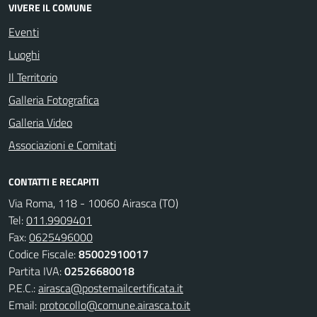
VIVERE IL COMUNE
Eventi
Luoghi
Il Territorio
Galleria Fotografica
Galleria Video
Associazioni e Comitati
CONTATTI E RECAPITI
Via Roma, 118 - 10060 Airasca (TO)
Tel:
011.9909401
Fax:
0625496000
Codice Fiscale:
85002910017
Partita IVA:
02526680018
P.E.C.:
airasca@postemailcertificata.it
Email:
protocollo@comune.airasca.to.it