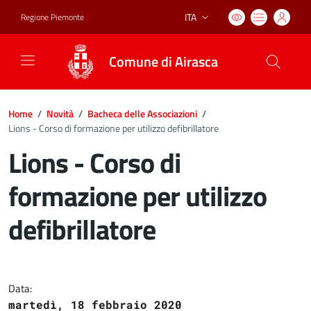
ITA
Regione Piemonte
Lingua attiva:
Comune di Airasca
Home
/
Novità
/
Bacheca delle Associazioni
/
Lions - Corso di formazione per utilizzo defibrillatore
Lions - Corso di
formazione per utilizzo
defibrillatore
Dettagli del documento
Data:
martedì, 18 febbraio 2020