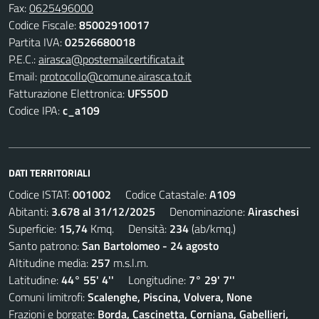
Fax:
0625496000
Codice Fiscale:
85002910017
Partita IVA:
02526680018
P.E.C.:
airasca@postemailcertificata.it
Email:
protocollo@comune.airasca.to.it
Fatturazione Elettronica:
UFS5OD
Codice IPA:
c_a109
DATI TERRITORIALI
Codice ISTAT:
001002
Codice Catastale:
A109
Abitanti:
3.678 al 31/12/2025
Denominazione:
Airaschesi
Superficie:
15,74
Kmq. Densità:
234
(ab/kmq.)
Santo patrono:
San Bartolomeo - 24 agosto
Altitudine media:
257
m.s.l.m.
Latitudine:
44° 55' 4''
Longitudine:
7° 29' 7''
Comuni limitrofi:
Scalenghe, Piscina, Volvera, None
Frazioni e borgate:
Borda, Cascinetta, Corniana, Gabellieri,