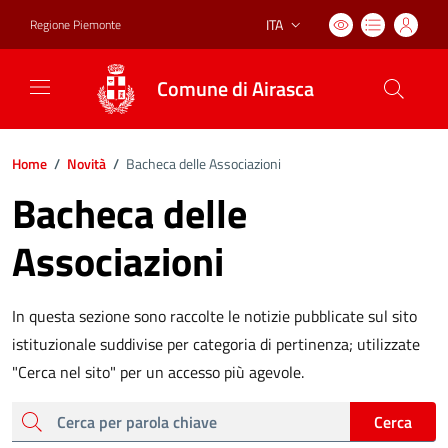
ITA
Regione Piemonte
Lingua attiva:
Comune di Airasca
Home
/
Novità
/
Bacheca delle Associazioni
Bacheca delle
Associazioni
In questa sezione sono raccolte le notizie pubblicate sul sito
istituzionale suddivise per categoria di pertinenza; utilizzate
"Cerca nel sito" per un accesso più agevole.
cerca
Cerca