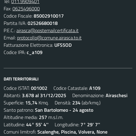
Tel:
011.9909401
Fax:
0625496000
Codice Fiscale:
85002910017
Partita IVA:
02526680018
P.E.C.:
airasca@postemailcertificata.it
Email:
protocollo@comune.airasca.to.it
Fatturazione Elettronica:
UFS5OD
Codice IPA:
c_a109
DATI TERRITORIALI
Codice ISTAT:
001002
Codice Catastale:
A109
Abitanti:
3.678 al 31/12/2025
Denominazione:
Airaschesi
Superficie:
15,74
Kmq. Densità:
234
(ab/kmq.)
Santo patrono:
San Bartolomeo - 24 agosto
Altitudine media:
257
m.s.l.m.
Latitudine:
44° 55' 4''
Longitudine:
7° 29' 7''
Comuni limitrofi:
Scalenghe, Piscina, Volvera, None