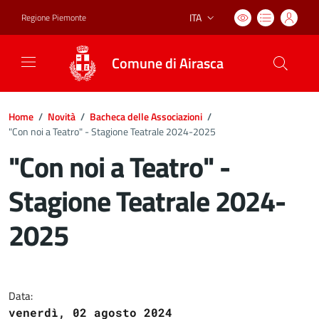
ITA
Regione Piemonte
Lingua attiva:
Comune di Airasca
Home
/
Novità
/
Bacheca delle Associazioni
/
"Con noi a Teatro" - Stagione Teatrale 2024-2025
"Con noi a Teatro" -
Stagione Teatrale 2024-
2025
Dettagli del documento
Data:
venerdì, 02 agosto 2024