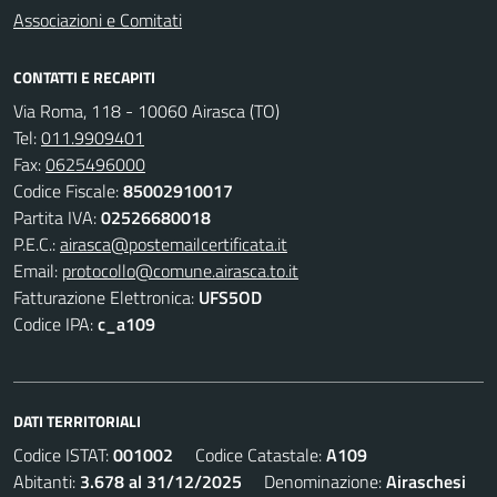
Associazioni e Comitati
CONTATTI E RECAPITI
Via Roma, 118 - 10060 Airasca (TO)
Tel:
011.9909401
Fax:
0625496000
Codice Fiscale:
85002910017
Partita IVA:
02526680018
P.E.C.:
airasca@postemailcertificata.it
Email:
protocollo@comune.airasca.to.it
Fatturazione Elettronica:
UFS5OD
Codice IPA:
c_a109
DATI TERRITORIALI
Codice ISTAT:
001002
Codice Catastale:
A109
Abitanti:
3.678 al 31/12/2025
Denominazione:
Airaschesi