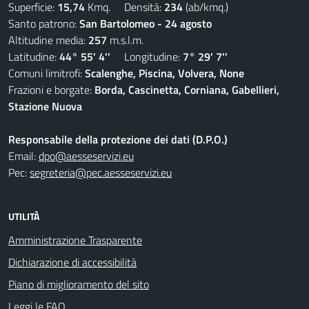
Superficie:
15,74
Kmq. Densità:
234
(ab/kmq.)
Santo patrono:
San Bartolomeo - 24 agosto
Altitudine media:
257
m.s.l.m.
Latitudine:
44° 55' 4''
Longitudine:
7° 29' 7''
Comuni limitrofi:
Scalenghe, Piscina, Volvera, None
Frazioni e borgate:
Borda, Cascinetta, Corniana, Gabellieri,
Stazione Nuova
Responsabile della protezione dei dati (D.P.O.)
Email:
dpo@aesseservizi.eu
Pec:
segreteria@pec.aesseservizi.eu
UTILITÀ
Amministrazione Trasparente
Dichiarazione di accessibilità
Piano di miglioramento del sito
Leggi le FAQ