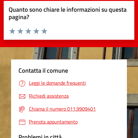
Quanto sono chiare le informazioni su questa
pagina?
Valuta da 1 a 5 stelle la pagina
Valuta 1 stelle su 5
Valuta 2 stelle su 5
Valuta 3 stelle su 5
Valuta 4 stelle su 5
Valuta 5 stelle su 5
Contatta il comune
Leggi le domande frequenti
Richiedi assistenza
Chiama il numero 011.9909401
Prenota appuntamento
Problemi in città