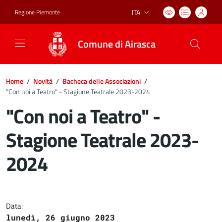
ITA
Regione Piemonte
Lingua attiva:
Comune di Airasca
Home
/
Novità
/
Bacheca delle Associazioni
/
"Con noi a Teatro" - Stagione Teatrale 2023-2024
"Con noi a Teatro" -
Stagione Teatrale 2023-
2024
Dettagli del documento
Data:
lunedì, 26 giugno 2023