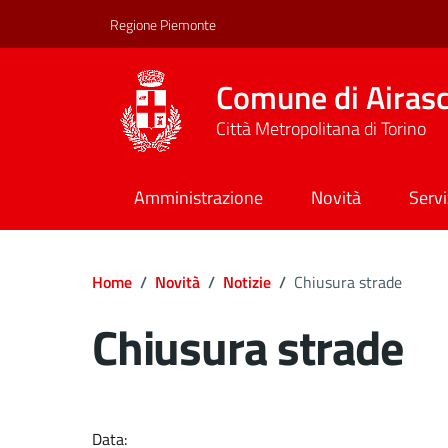
Regione Piemonte
Comune di Airas
Città Metropolitana di Torino
Amministrazione
Novità
Servi
Home
/
Novità
/
Notizie
/
Chiusura strade
Chiusura strade
Dettagli del docume
Data: