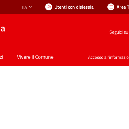
Utenti con dislessia
Aree 
ITA
Lingua attiva:
ca
Seguici su
zi
Vivere il Comune
Accesso all'informazi
nto