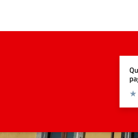
Qu
pa
Valut
Valu