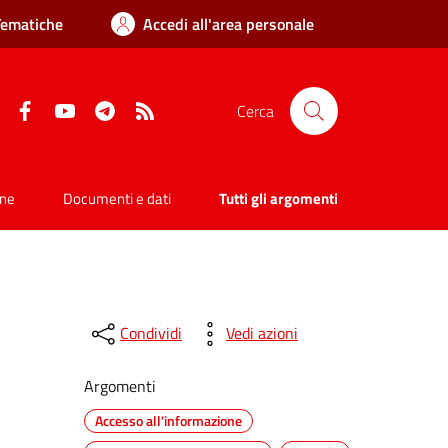
Tematiche
Accedi all'area personale
Facebook
YouTube
Telegram
RSS
Cerca
one
Documenti e dati
Tutti gli argomenti
Condividi
Vedi azioni
Argomenti
Accesso all'informazione