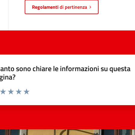
Regolamenti
di pertinenza
anto sono chiare le informazioni su questa
gina?
a da 1 a 5 stelle la pagina
ta 1 stelle su 5
Valuta 2 stelle su 5
Valuta 3 stelle su 5
Valuta 4 stelle su 5
Valuta 5 stelle su 5