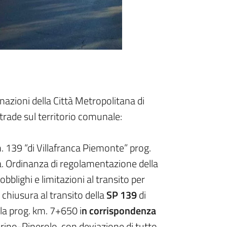
azioni della Città Metropolitana di
trade sul territorio comunale:
139 “di Villafranca Piemonte” prog.
a. Ordinanza di regolamentazione della
bblighi e limitazioni al transito per
a chiusura al transito della
SP 139
di
la prog. km. 7+650 i
n corrispondenza
orino-Pinerolo, con deviazione di tutto