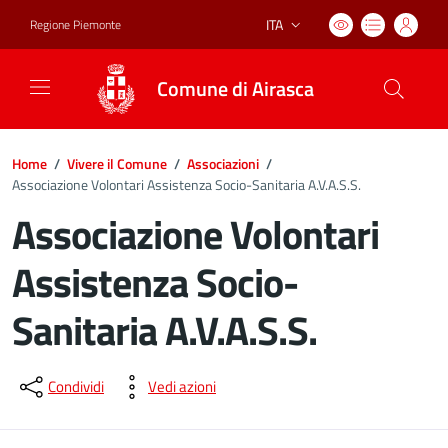
ITA
Regione Piemonte
Lingua attiva:
Comune di Airasca
Home
/
Vivere il Comune
/
Associazioni
/
Associazione Volontari Assistenza Socio-Sanitaria A.V.A.S.S.
Associazione Volontari
Assistenza Socio-
Sanitaria A.V.A.S.S.
Dettagli del documento
Condividi
Vedi azioni