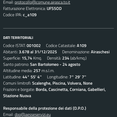
Email:
protocollo@comune.airasca.to.it
Fatturazione Elettronica:
UFS5OD
Codice IPA:
c_a109
DATI TERRITORIALI
Codice ISTAT:
001002
Codice Catastale:
A109
Abitanti:
3.678 al 31/12/2025
Denominazione:
Airaschesi
Superficie:
15,74
Kmq. Densità:
234
(ab/kmq.)
Santo patrono:
San Bartolomeo - 24 agosto
Altitudine media:
257
m.s.l.m.
Latitudine:
44° 55' 4''
Longitudine:
7° 29' 7''
Comuni limitrofi:
Scalenghe, Piscina, Volvera, None
Frazioni e borgate:
Borda, Cascinetta, Corniana, Gabellieri,
Stazione Nuova
Responsabile della protezione dei dati (D.P.O.)
Email:
dpo@aesseservizi.eu