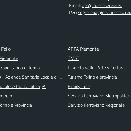
Email:
dpo@aesseservizi.eu
Pec:
segreteria@pec.aesseserviz
I
 Palio
ARPA Piemonte
 Piemonte
SMAT
ropolitanda di Torino
Pinerolo Valli - Arte y Cultura
 - Azienda Sanitaria Locale di Collegno e Pinerolo
Turismo Torino e provincia
erolese Industraile SpA
Family Line
inerolo
Servizio Ferroviario Metropolitan
orino e Provincia
Servizio Ferroviario Regionale