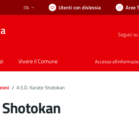
Utenti con dislessia
Aree 
ITA
Lingua attiva:
ca
Seguici su
zi
Vivere il Comune
Accesso all'informazi
zioni
/
A.S.D. Karate Shotokan
e Shotokan
ocumento