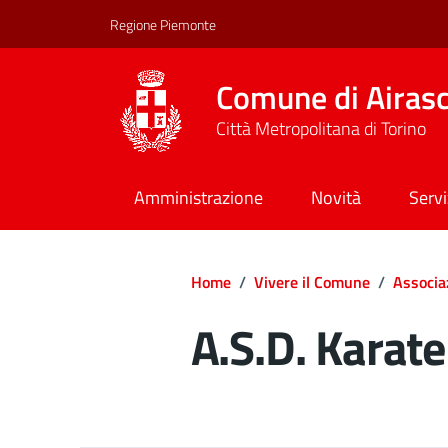
Regione Piemonte
Comune di Airas
Città Metropolitana di Torino
Amministrazione
Novità
Servi
Home
/
Vivere il Comune
/
Associa
A.S.D. Karat
Dettagli del d