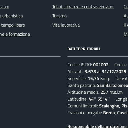
zioni
Tributi, finanze e contravvenzioni
C
 urbanistica
Turismo
Av
e tempo libero
Vita lavorativa
Il
ne e formazione
Ma
DATI TERRITORIALI
Codice ISTAT:
001002
Codice C
Abitanti:
3.678 al 31/12/2025
Superficie:
15,74
Kmq. Densit
Santo patrono:
San Bartolomeo
Altitudine media:
257
m.s.l.m.
Latitudine:
44° 55' 4''
Longitu
Comuni limitrofi:
Scalenghe, Pis
Frazioni e borgate:
Borda, Casci
Responsabile della protezione d