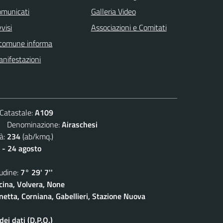
omunicati
Galleria Video
visi
Associazioni e Comitati
 comune informa
nifestazioni
atastale:
A109
Denominazione:
Airaschesi
à:
234
(ab/kmq.)
 - 24 agosto
dine:
7° 29' 7''
cina, Volvera, None
netta, Corniana, Gabellieri, Stazione Nuova
ei dati (D.P.O.)