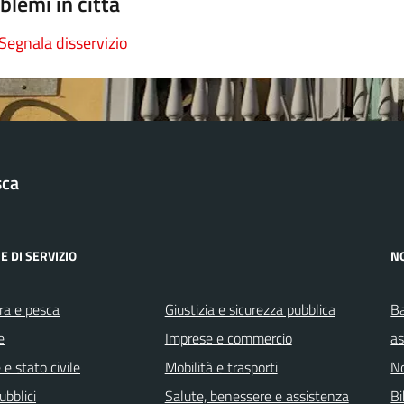
blemi in città
Segnala disservizio
sca
E DI SERVIZIO
N
ra e pesca
Giustizia e sicurezza pubblica
Ba
e
Imprese e commercio
as
e stato civile
Mobilità e trasporti
No
ubblici
Salute, benessere e assistenza
Bi