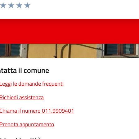
a da 1 a 5 stelle la pagina
ta 1 stelle su 5
Valuta 2 stelle su 5
Valuta 3 stelle su 5
Valuta 4 stelle su 5
Valuta 5 stelle su 5
tatta il comune
Leggi le domande frequenti
Richiedi assistenza
Chiama il numero 011.9909401
Prenota appuntamento