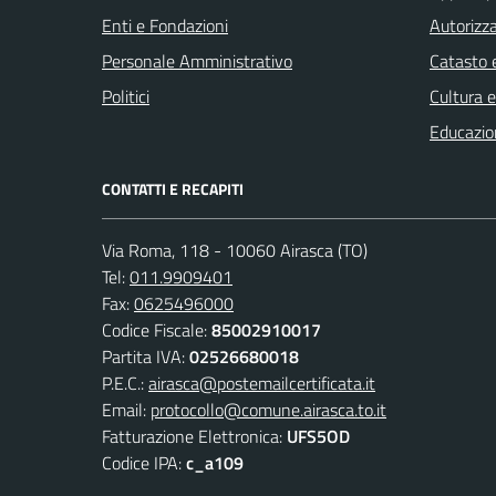
Enti e Fondazioni
Autorizza
Personale Amministrativo
Catasto e
Politici
Cultura 
Educazio
CONTATTI E RECAPITI
Via Roma, 118 - 10060 Airasca (TO)
Tel:
011.9909401
Fax:
0625496000
Codice Fiscale:
85002910017
Partita IVA:
02526680018
P.E.C.:
airasca@postemailcertificata.it
Email:
protocollo@comune.airasca.to.it
Fatturazione Elettronica:
UFS5OD
Codice IPA:
c_a109