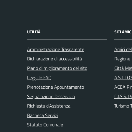
UTILITÀ
SITI AMIC
Amministrazione Trasparente
Amici del
Dichiarazione di accessibilità
Regione
Piano di miglioramento del sito
Città Met
Leggi le FAQ
A.S.L.TO3
Prenotazione Appuntamento
ACEA Pin
Segnalazione Disservizio
C.I.S.S. P
Richiesta d'Assistenza
Turismo T
Bacheca Servizi
Statuto Comunale