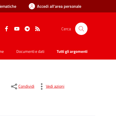
Tematiche
Accedi all'area personale
Facebook
YouTube
Telegram
RSS
Cerca
one
Documenti e dati
Tutti gli argomenti
Condividi
Vedi azioni