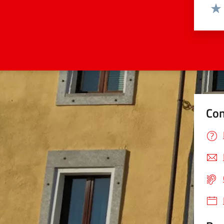
Valut
Valu
Con