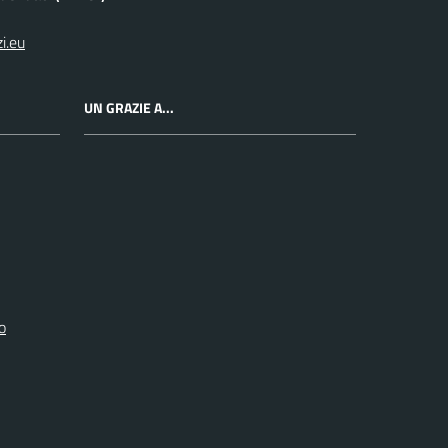
i.eu
UN GRAZIE A...
o