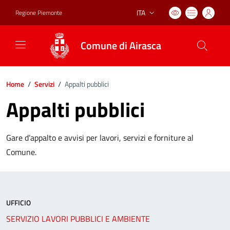
ITA
Regione Piemonte
Lingua attiva:
Comune di Airasca
Home
/
Servizi
/
Appalti pubblici
Appalti pubblici
Gare d’appalto e avvisi per lavori, servizi e forniture al
Comune.
UFFICIO
SERVIZIO LAVORI PUBBLICI E AMBIENTE