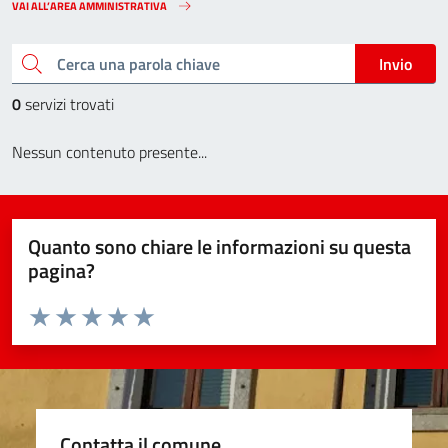
VAI ALL’AREA AMMINISTRATIVA
Cerca una parola chiave
Invio
0
servizi trovati
Nessun contenuto presente...
Quanto sono chiare le informazioni su questa
pagina?
Valuta da 1 a 5 stelle la pagina
Valuta 1 stelle su 5
Valuta 2 stelle su 5
Valuta 3 stelle su 5
Valuta 4 stelle su 5
Valuta 5 stelle su 5
Contatta il comune