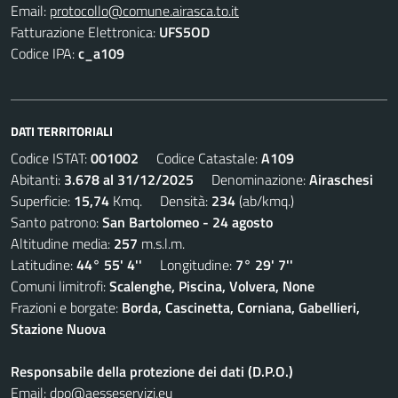
Email:
protocollo@comune.airasca.to.it
Fatturazione Elettronica:
UFS5OD
Codice IPA:
c_a109
DATI TERRITORIALI
Codice ISTAT:
001002
Codice Catastale:
A109
Abitanti:
3.678 al 31/12/2025
Denominazione:
Airaschesi
Superficie:
15,74
Kmq. Densità:
234
(ab/kmq.)
Santo patrono:
San Bartolomeo - 24 agosto
Altitudine media:
257
m.s.l.m.
Latitudine:
44° 55' 4''
Longitudine:
7° 29' 7''
Comuni limitrofi:
Scalenghe, Piscina, Volvera, None
Frazioni e borgate:
Borda, Cascinetta, Corniana, Gabellieri,
Stazione Nuova
Responsabile della protezione dei dati (D.P.O.)
Email:
dpo@aesseservizi.eu