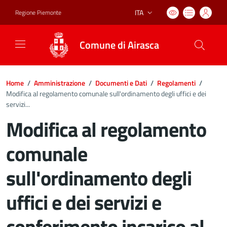
ITA
Regione Piemonte
Lingua attiva:
Comune di Airasca
Home
/
Amministrazione
/
Documenti e Dati
/
Regolamenti
/
Modifica al regolamento comunale sull'ordinamento degli uffici e dei
servizi...
Modifica al regolamento
comunale
sull'ordinamento degli
uffici e dei servizi e
conferimento incarico al