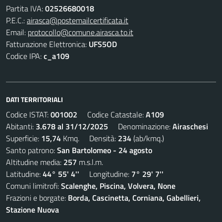
Partita IVA:
02526680018
P.E.C.:
airasca@postemailcertificata.it
Email:
protocollo@comune.airasca.to.it
Fatturazione Elettronica:
UFS5OD
Codice IPA:
c_a109
DATI TERRITORIALI
Codice ISTAT:
001002
Codice Catastale:
A109
Abitanti:
3.678 al 31/12/2025
Denominazione:
Airaschesi
Superficie:
15,74
Kmq. Densità:
234
(ab/kmq.)
Santo patrono:
San Bartolomeo - 24 agosto
Altitudine media:
257
m.s.l.m.
Latitudine:
44° 55' 4''
Longitudine:
7° 29' 7''
Comuni limitrofi:
Scalenghe, Piscina, Volvera, None
Frazioni e borgate:
Borda, Cascinetta, Corniana, Gabellieri,
Stazione Nuova