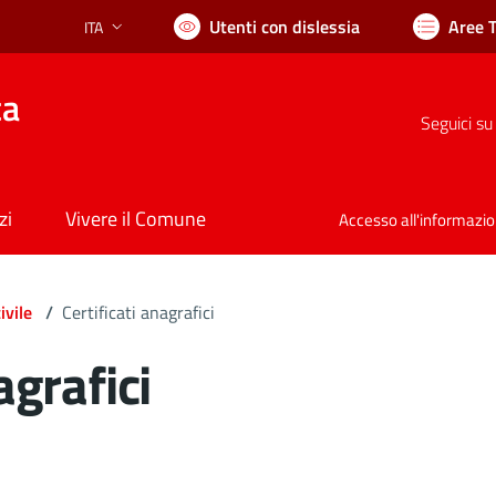
Utenti con dislessia
Aree 
ITA
Lingua attiva:
ca
Seguici su
zi
Vivere il Comune
Accesso all'informazi
ivile
/
Certificati anagrafici
agrafici
ocumento