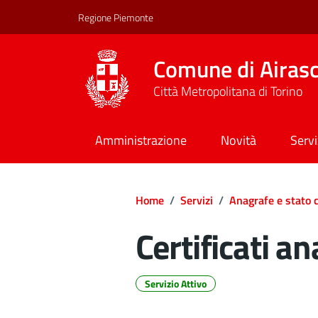
Regione Piemonte
Comune di Airas
Città Metropolitana di Torino
Amministrazione
Novità
Servi
Home
/
Servizi
/
Anagrafe e stato c
Certificati an
Servizio Attivo
Dettagli del d