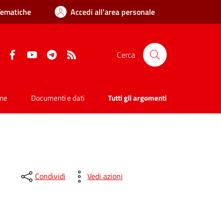
Tematiche
Accedi all'area personale
Facebook
YouTube
Telegram
RSS
Cerca
one
Documenti e dati
Tutti gli argomenti
Condividi
Vedi azioni