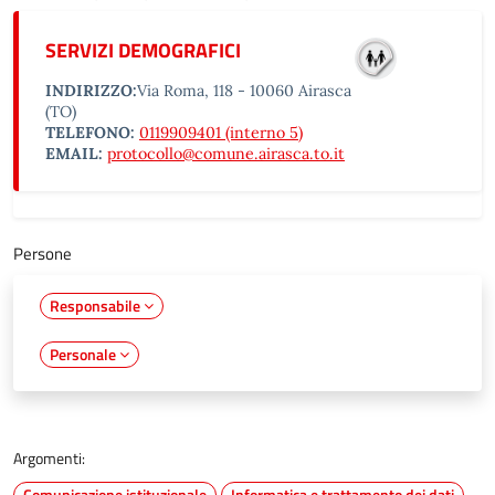
SERVIZI DEMOGRAFICI
INDIRIZZO:
Via Roma, 118 - 10060 Airasca
(TO)
TELEFONO:
0119909401 (interno 5)
EMAIL:
protocollo@comune.airasca.to.it
Persone
Responsabile
Personale
Argomenti:
Comunicazione istituzionale
Informatica e trattamento dei dati