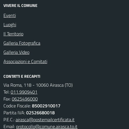
VIVERE IL COMUNE
Eventi
Luoghi
Il Territorio
Galleria Fotografica
Galleria Video
Associazioni e Comitati
CONTATTI E RECAPITI
Via Roma, 118 - 10060 Airasca (TO)
Tel:
011.9909401
Fax:
0625496000
Codice Fiscale:
85002910017
Partita IVA:
02526680018
P.E.C.:
airasca@postemailcertificata.it
Email:
protocollo@comune.airasca.to.it