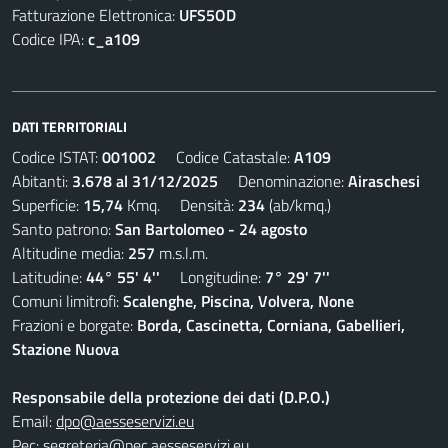
Fatturazione Elettronica:
UFS5OD
Codice IPA:
c_a109
DATI TERRITORIALI
Codice ISTAT:
001002
Codice Catastale:
A109
Abitanti:
3.678 al 31/12/2025
Denominazione:
Airaschesi
Superficie:
15,74
Kmq. Densità:
234
(ab/kmq.)
Santo patrono:
San Bartolomeo - 24 agosto
Altitudine media:
257
m.s.l.m.
Latitudine:
44° 55' 4''
Longitudine:
7° 29' 7''
Comuni limitrofi:
Scalenghe, Piscina, Volvera, None
Frazioni e borgate:
Borda, Cascinetta, Corniana, Gabellieri,
Stazione Nuova
Responsabile della protezione dei dati (D.P.O.)
Email:
dpo@aesseservizi.eu
Pec:
segreteria@pec.aesseservizi.eu