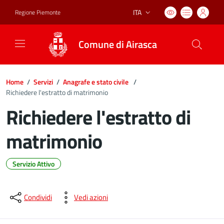
ITA
Regione Piemonte
Lingua attiva:
Comune di Airasca
Home
/
Servizi
/
Anagrafe e stato civile
/
Richiedere l'estratto di matrimonio
Richiedere l'estratto di
matrimonio
Servizio Attivo
Dettagli del documento
Condividi
Vedi azioni