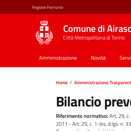
Regione Piemonte
Comune di Airas
Città Metropolitana di Torino
Amministrazione
Novità
Servi
Home
/
Amministrazione Trasparen
Bilancio prev
Riferimento normativo:
Art. 29, c.
2011 - Art. 29, c. 1-bis, d.lgs. n.