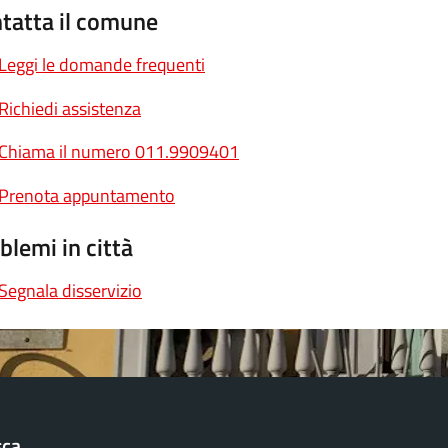
tatta il comune
Leggi le domande frequenti
Richiedi assistenza
Chiama il numero 011.9909401
Prenota appuntamento
blemi in città
Segnala disservizio
sca