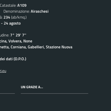
atastale:
A109
Denominazione:
Airaschesi
à:
234
(ab/kmq.)
 - 24 agosto
dine:
7° 29' 7''
cina, Volvera, None
netta, Corniana, Gabellieri, Stazione Nuova
ei dati (D.P.O.)
i.eu
UN GRAZIE A...