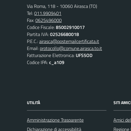
Via Roma, 118 - 10060 Airasca (TO)
Tel:
011.9909401
Fax:
0625496000
Codice Fiscale:
85002910017
Partita IVA:
02526680018
P.E.C.:
airasca@postemailcertificata.it
Email:
protocollo@comune.airasca.to.it
Fatturazione Elettronica:
UFS5OD
Codice IPA:
c_a109
UTILITÀ
SITI AMIC
Amministrazione Trasparente
Amici del
Dichiarazione di accessibilità
Regione