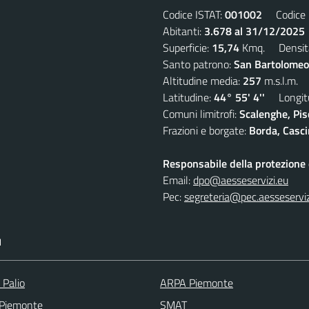
Codice ISTAT:
001002
Codice C
Abitanti:
3.678 al 31/12/2025
Superficie:
15,74
Kmq. Densit
Santo patrono:
San Bartolomeo
Altitudine media:
257
m.s.l.m.
Latitudine:
44° 55' 4''
Longitu
Comuni limitrofi:
Scalenghe, Pis
Frazioni e borgate:
Borda, Casci
Responsabile della protezione d
Email:
dpo@aesseservizi.eu
Pec:
segreteria@pec.aesseserviz
I
 Palio
ARPA Piemonte
 Piemonte
SMAT