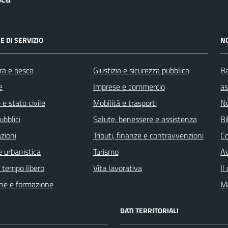
E DI SERVIZIO
N
ra e pesca
Giustizia e sicurezza pubblica
Ba
e
Imprese e commercio
as
e stato civile
Mobilità e trasporti
No
ubblici
Salute, benessere e assistenza
Bi
zioni
Tributi, finanze e contravvenzioni
C
 urbanistica
Turismo
Av
e tempo libero
Vita lavorativa
Il
ne e formazione
Ma
DATI TERRITORIALI