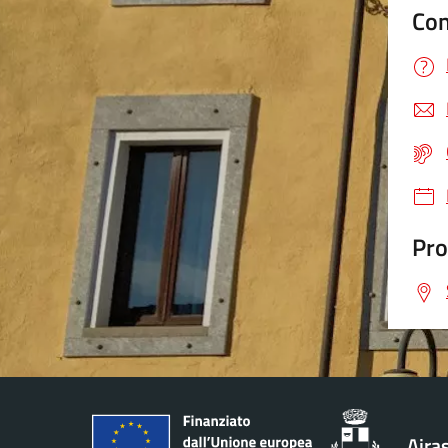
Con
Pro
Aira