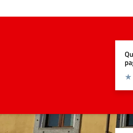
Qu
pa
Valut
Valu