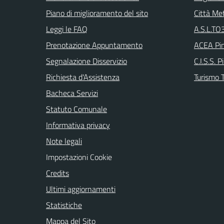
Piano di miglioramento del sito
Città Met
Leggi le FAQ
A.S.L.TO3
Prenotazione Appuntamento
ACEA Pin
Segnalazione Disservizio
C.I.S.S. P
Richiesta d'Assistenza
Turismo T
Bacheca Servizi
Statuto Comunale
Informativa privacy
Note legali
Impostazioni Cookie
Credits
Ultimi aggiornamenti
Statistiche
Mappa del Sito