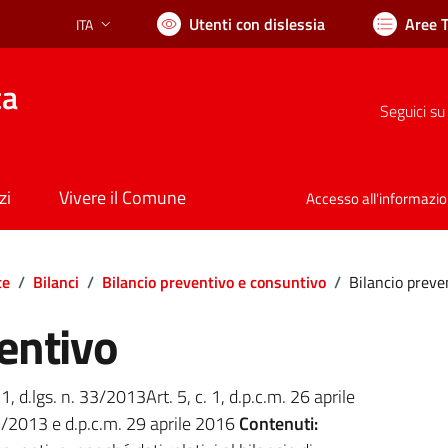
Utenti con dislessia
Aree 
ITA
Lingua attiva:
ca
Seguici su
zi
Vivere il Comune
Accesso all'informazi
te
/
Bilanci
/
Bilancio preventivo e consuntivo
/
Bilancio preve
entivo
 1, d.lgs. n. 33/2013Art. 5, c. 1, d.p.c.m. 26 aprile
 33/2013 e d.p.c.m. 29 aprile 2016
Contenuti: