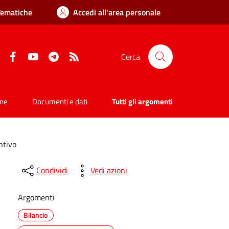
Tematiche
Accedi all'area personale
Facebook
YouTube
Telegram
RSS
Cerca
one
Documenti e dati
Tutti gli argomenti
ntivo
Condividi
Vedi azioni
Argomenti
Bilancio