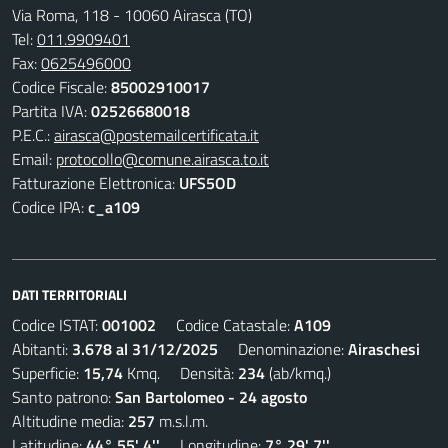
Via Roma, 118 - 10060 Airasca (TO)
Tel:
011.9909401
Fax:
0625496000
Codice Fiscale:
85002910017
Partita IVA:
02526680018
P.E.C.:
airasca@postemailcertificata.it
Email:
protocollo@comune.airasca.to.it
Fatturazione Elettronica:
UFS5OD
Codice IPA:
c_a109
DATI TERRITORIALI
Codice ISTAT:
001002
Codice Catastale:
A109
Abitanti:
3.678 al 31/12/2025
Denominazione:
Airaschesi
Superficie:
15,74
Kmq. Densità:
234
(ab/kmq.)
Santo patrono:
San Bartolomeo - 24 agosto
Altitudine media:
257
m.s.l.m.
Latitudine:
44° 55' 4''
Longitudine:
7° 29' 7''