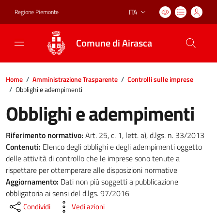
ITA
Regione Piemonte
Lingua attiva:
Comune di Airasca
Home
/
Amministrazione Trasparente
/
Controlli sulle imprese
/
Obblighi e adempimenti
Obblighi e adempimenti
Riferimento normativo:
Art. 25, c. 1, lett. a), d.lgs. n. 33/2013
Contenuti:
Elenco degli obblighi e degli adempimenti oggetto
delle attività di controllo che le imprese sono tenute a
rispettare per ottemperare alle disposizioni normative
Aggiornamento:
Dati non più soggetti a pubblicazione
obbligatoria ai sensi del d.lgs. 97/2016
Condividi
Vedi azioni