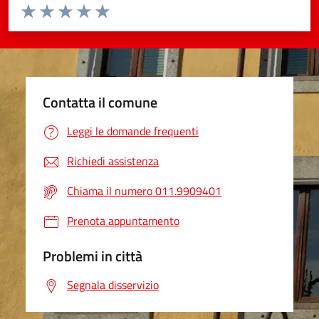
Valuta da 1 a 5 stelle la pagina
Valuta 1 stelle su 5
Valuta 2 stelle su 5
Valuta 3 stelle su 5
Valuta 4 stelle su 5
Valuta 5 stelle su 5
Contatta il comune
Leggi le domande frequenti
Richiedi assistenza
Chiama il numero 011.9909401
Prenota appuntamento
Problemi in città
Segnala disservizio