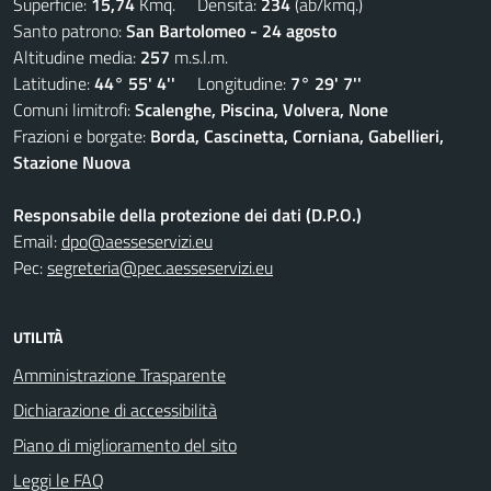
Superficie:
15,74
Kmq. Densità:
234
(ab/kmq.)
Santo patrono:
San Bartolomeo - 24 agosto
Altitudine media:
257
m.s.l.m.
Latitudine:
44° 55' 4''
Longitudine:
7° 29' 7''
Comuni limitrofi:
Scalenghe, Piscina, Volvera, None
Frazioni e borgate:
Borda, Cascinetta, Corniana, Gabellieri,
Stazione Nuova
Responsabile della protezione dei dati (D.P.O.)
Email:
dpo@aesseservizi.eu
Pec:
segreteria@pec.aesseservizi.eu
UTILITÀ
Amministrazione Trasparente
Dichiarazione di accessibilità
Piano di miglioramento del sito
Leggi le FAQ