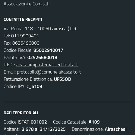
Associazioni e Comitati
CONTATTI E RECAPITI
Via Roma, 118 - 10060 Airasca (TO)
Tel:
011.9909401
Fax:
0625496000
Codice Fiscale:
85002910017
Partita IVA:
02526680018
P.E.C.:
airasca@postemailcertificata.it
Email:
protocollo@comune.airasca.to.it
Fatturazione Elettronica:
UFS5OD
Codice IPA:
c_a109
DATI TERRITORIALI
Codice ISTAT:
001002
Codice Catastale:
A109
Abitanti:
3.678 al 31/12/2025
Denominazione:
Airaschesi