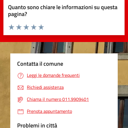
Quanto sono chiare le informazioni su questa
pagina?
Valuta da 1 a 5 stelle la pagina
Valuta 1 stelle su 5
Valuta 2 stelle su 5
Valuta 3 stelle su 5
Valuta 4 stelle su 5
Valuta 5 stelle su 5
Contatta il comune
Leggi le domande frequenti
Richiedi assistenza
Chiama il numero 011.9909401
Prenota appuntamento
Problemi in città