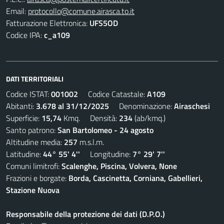
Email:
protocollo@comune.airasca.to.it
Fatturazione Elettronica:
UFS5OD
Codice IPA:
c_a109
DATI TERRITORIALI
Codice ISTAT:
001002
Codice Catastale:
A109
Abitanti:
3.678 al 31/12/2025
Denominazione:
Airaschesi
Superficie:
15,74
Kmq. Densità:
234
(ab/kmq.)
Santo patrono:
San Bartolomeo - 24 agosto
Altitudine media:
257
m.s.l.m.
Latitudine:
44° 55' 4''
Longitudine:
7° 29' 7''
Comuni limitrofi:
Scalenghe, Piscina, Volvera, None
Frazioni e borgate:
Borda, Cascinetta, Corniana, Gabellieri,
Stazione Nuova
Responsabile della protezione dei dati (D.P.O.)