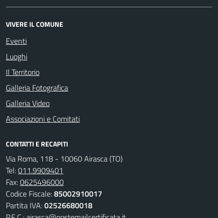
VIVERE IL COMUNE
Eventi
Luoghi
Il Territorio
Galleria Fotografica
Galleria Video
Associazioni e Comitati
CONTATTI E RECAPITI
Via Roma, 118 - 10060 Airasca (TO)
Tel:
011.9909401
Fax:
0625496000
Codice Fiscale:
85002910017
Partita IVA:
02526680018
P.E.C.:
airasca@postemailcertificata.it