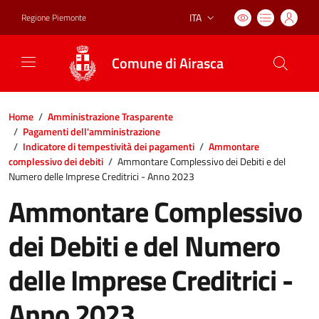
ITA
Regione Piemonte
Lingua attiva:
Comune di Airasca
Home
/
Amministrazione Trasparente
/
Pagamenti dell'amministrazione
/
Indicatore di tempestività dei pagamenti
/
Ammontare
complessivo dei debiti
/
Ammontare Complessivo dei Debiti e del
Numero delle Imprese Creditrici - Anno 2023
Ammontare Complessivo
dei Debiti e del Numero
delle Imprese Creditrici -
Anno 2023