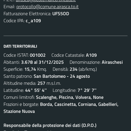
Email:
protocollo@comune.airasca.to.it
Fatturazione Elettronica:
UFS5OD
Codice IPA:
c_a109
DATI TERRITORIALI
Codice ISTAT:
001002
Codice Catastale:
A109
Abitanti:
3.678 al 31/12/2025
Denominazione:
Airaschesi
Superficie:
15,74
Kmq. Densità:
234
(ab/kmq.)
Santo patrono:
San Bartolomeo - 24 agosto
Altitudine media:
257
m.s.l.m.
Latitudine:
44° 55' 4''
Longitudine:
7° 29' 7''
Comuni limitrofi:
Scalenghe, Piscina, Volvera, None
Frazioni e borgate:
Borda, Cascinetta, Corniana, Gabellieri,
Stazione Nuova
Responsabile della protezione dei dati (D.P.O.)