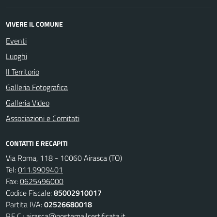
VIVERE IL COMUNE
Eventi
Luoghi
Il Territorio
Galleria Fotografica
Galleria Video
Associazioni e Comitati
CONTATTI E RECAPITI
Via Roma, 118 - 10060 Airasca (TO)
Tel:
011.9909401
Fax:
0625496000
Codice Fiscale:
85002910017
Partita IVA:
02526680018
P.E.C.:
airasca@postemailcertificata.it