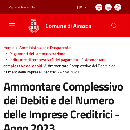
ITA
Regione Piemonte
Lingua attiva:
Comune di Airasca
Home
/
Amministrazione Trasparente
/
Pagamenti dell'amministrazione
/
Indicatore di tempestività dei pagamenti
/
Ammontare
complessivo dei debiti
/
Ammontare Complessivo dei Debiti e del
Numero delle Imprese Creditrici - Anno 2023
Ammontare Complessivo
dei Debiti e del Numero
delle Imprese Creditrici -
Anno 2023