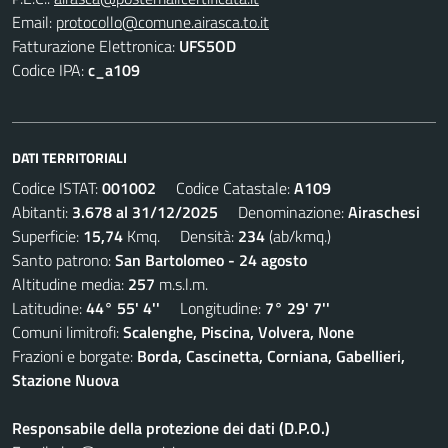
Email:
protocollo@comune.airasca.to.it
Fatturazione Elettronica:
UFS5OD
Codice IPA:
c_a109
DATI TERRITORIALI
Codice ISTAT:
001002
Codice Catastale:
A109
Abitanti:
3.678 al 31/12/2025
Denominazione:
Airaschesi
Superficie:
15,74
Kmq. Densità:
234
(ab/kmq.)
Santo patrono:
San Bartolomeo - 24 agosto
Altitudine media:
257
m.s.l.m.
Latitudine:
44° 55' 4''
Longitudine:
7° 29' 7''
Comuni limitrofi:
Scalenghe, Piscina, Volvera, None
Frazioni e borgate:
Borda, Cascinetta, Corniana, Gabellieri,
Stazione Nuova
Responsabile della protezione dei dati (D.P.O.)