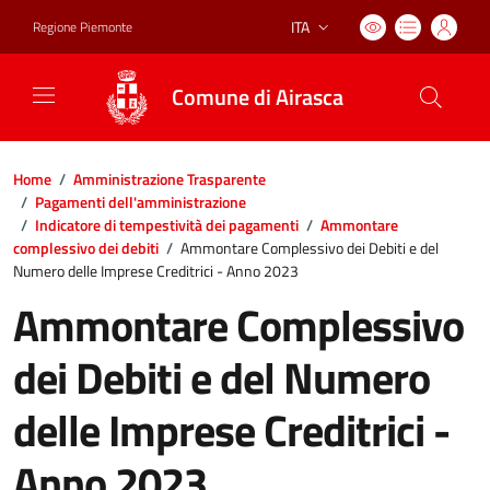
ITA
Regione Piemonte
Lingua attiva:
Comune di Airasca
Home
/
Amministrazione Trasparente
/
Pagamenti dell'amministrazione
/
Indicatore di tempestività dei pagamenti
/
Ammontare
complessivo dei debiti
/
Ammontare Complessivo dei Debiti e del
Numero delle Imprese Creditrici - Anno 2023
Ammontare Complessivo
dei Debiti e del Numero
delle Imprese Creditrici -
Anno 2023