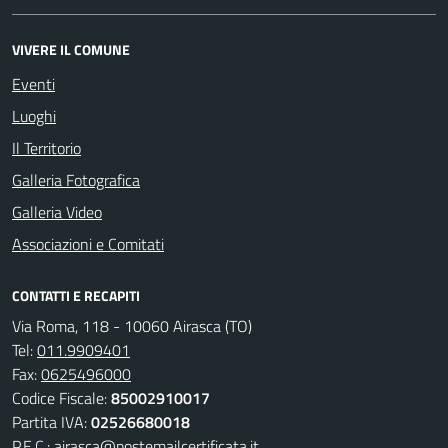
VIVERE IL COMUNE
Eventi
Luoghi
Il Territorio
Galleria Fotografica
Galleria Video
Associazioni e Comitati
CONTATTI E RECAPITI
Via Roma, 118 - 10060 Airasca (TO)
Tel:
011.9909401
Fax:
0625496000
Codice Fiscale:
85002910017
Partita IVA:
02526680018
P.E.C.:
airasca@postemailcertificata.it