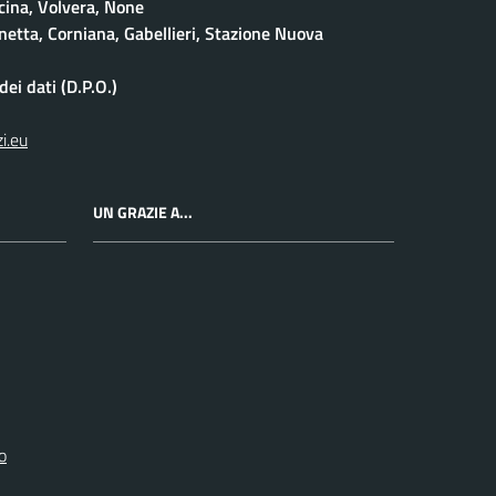
cina, Volvera, None
netta, Corniana, Gabellieri, Stazione Nuova
ei dati (D.P.O.)
i.eu
UN GRAZIE A...
o