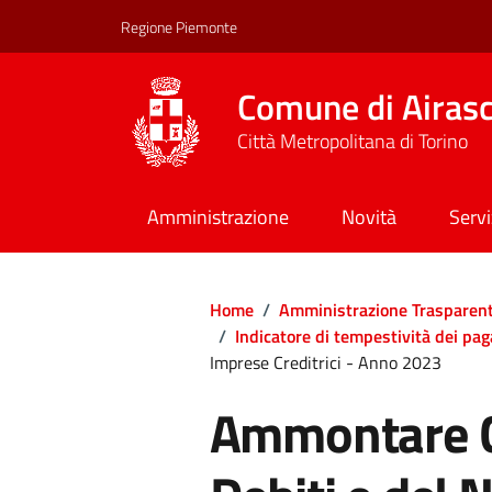
Regione Piemonte
Comune di Airas
Città Metropolitana di Torino
Amministrazione
Novità
Servi
Home
/
Amministrazione Trasparen
/
Indicatore di tempestività dei pa
Imprese Creditrici - Anno 2023
Ammontare C