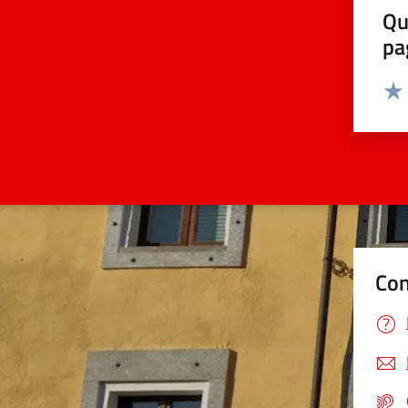
Qu
pa
Valut
Valu
Con