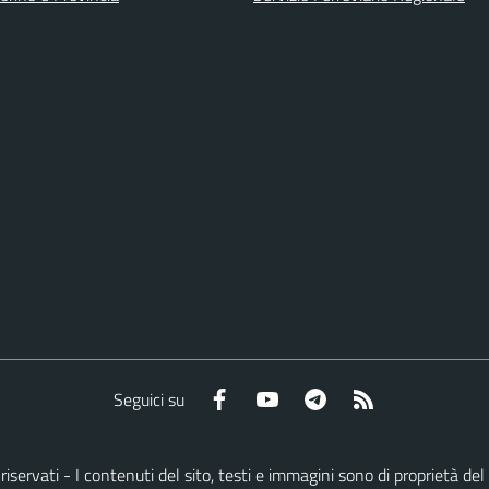
Facebook
YouTube
Telegram
RSS
Seguici su
tti riservati - I contenuti del sito, testi e immagini sono di proprietà