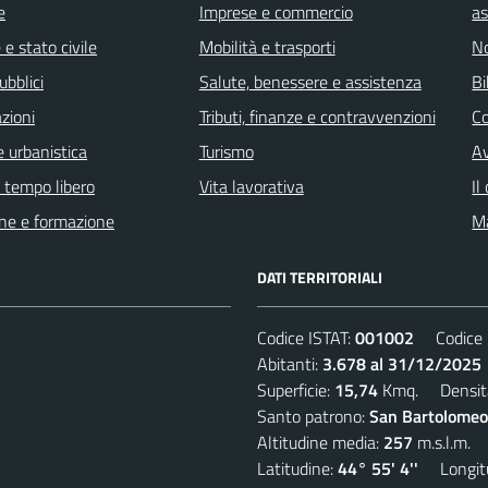
e
Imprese e commercio
as
e stato civile
Mobilità e trasporti
No
ubblici
Salute, benessere e assistenza
Bi
zioni
Tributi, finanze e contravvenzioni
C
 urbanistica
Turismo
Av
e tempo libero
Vita lavorativa
Il
ne e formazione
Ma
DATI TERRITORIALI
Codice ISTAT:
001002
Codice C
Abitanti:
3.678 al 31/12/2025
Superficie:
15,74
Kmq. Densit
Santo patrono:
San Bartolomeo
Altitudine media:
257
m.s.l.m.
Latitudine:
44° 55' 4''
Longitu