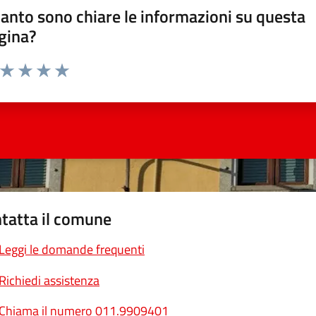
anto sono chiare le informazioni su questa
gina?
a da 1 a 5 stelle la pagina
ta 1 stelle su 5
Valuta 2 stelle su 5
Valuta 3 stelle su 5
Valuta 4 stelle su 5
Valuta 5 stelle su 5
tatta il comune
Leggi le domande frequenti
Richiedi assistenza
Chiama il numero 011.9909401