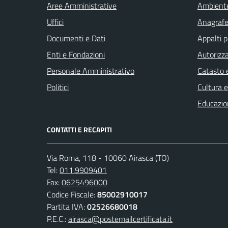
Aree Amministrative
Ambient
Uffici
Anagrafe 
Documenti e Dati
Appalti p
Enti e Fondazioni
Autorizza
Personale Amministrativo
Catasto e
Politici
Cultura 
Educazio
CONTATTI E RECAPITI
Via Roma, 118 - 10060 Airasca (TO)
Tel:
011.9909401
Fax:
0625496000
Codice Fiscale:
85002910017
Partita IVA:
02526680018
P.E.C.:
airasca@postemailcertificata.it