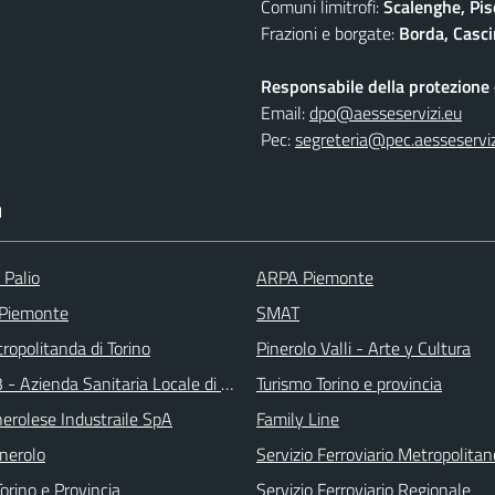
Comuni limitrofi:
Scalenghe, Pis
Frazioni e borgate:
Borda, Casci
Responsabile della protezione d
Email:
dpo@aesseservizi.eu
Pec:
segreteria@pec.aesseserviz
I
 Palio
ARPA Piemonte
 Piemonte
SMAT
ropolitanda di Torino
Pinerolo Valli - Arte y Cultura
 - Azienda Sanitaria Locale di Collegno e Pinerolo
Turismo Torino e provincia
erolese Industraile SpA
Family Line
inerolo
Servizio Ferroviario Metropolitan
orino e Provincia
Servizio Ferroviario Regionale