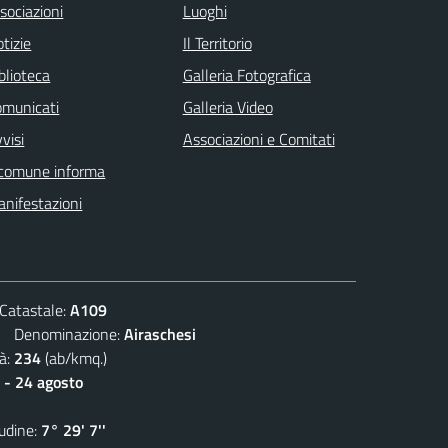
sociazioni
Luoghi
tizie
Il Territorio
blioteca
Galleria Fotografica
omunicati
Galleria Video
visi
Associazioni e Comitati
 comune informa
nifestazioni
atastale:
A109
Denominazione:
Airaschesi
à:
234
(ab/kmq.)
 - 24 agosto
dine:
7° 29' 7''