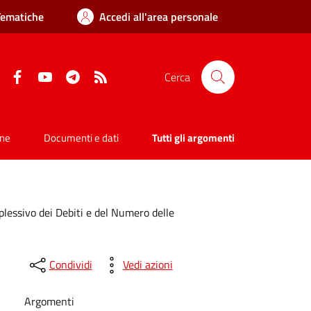
Tematiche
Accedi all'area personale
Facebook
YouTube
Telegram
RSS
Cerca
one
Documenti e dati
Tutti gli argomenti
ssivo dei Debiti e del Numero delle
Condividi
Vedi azioni
Argomenti