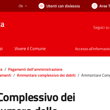
Utenti con dislessia
Aree 
ITA
Lingua attiva:
ca
Seguici su
zi
Vivere il Comune
Accesso all'informazi
te
/
Pagamenti dell'amministrazione
gamenti
/
Ammontare complessivo dei debiti
/
Ammontare Comple
omplessivo dei