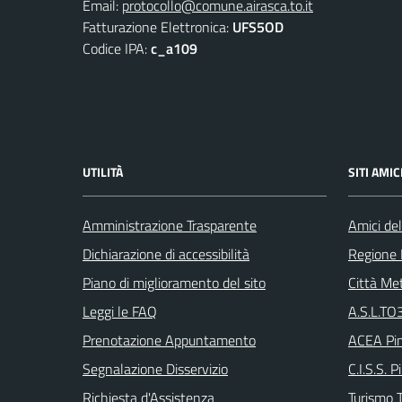
Email:
protocollo@comune.airasca.to.it
Fatturazione Elettronica:
UFS5OD
Codice IPA:
c_a109
UTILITÀ
SITI AMIC
Amministrazione Trasparente
Amici del
Dichiarazione di accessibilità
Regione
Piano di miglioramento del sito
Città Met
Leggi le FAQ
A.S.L.TO3
Prenotazione Appuntamento
ACEA Pin
Segnalazione Disservizio
C.I.S.S. P
Richiesta d'Assistenza
Turismo T