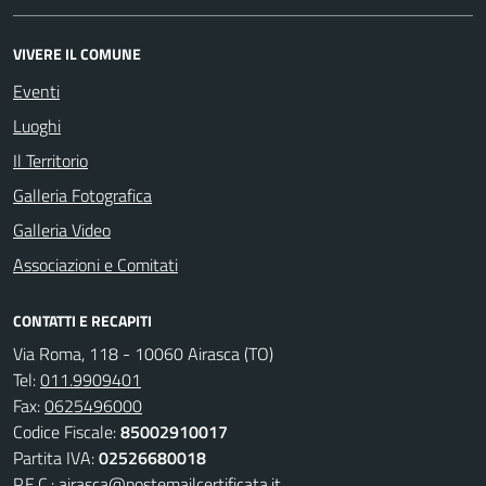
VIVERE IL COMUNE
Eventi
Luoghi
Il Territorio
Galleria Fotografica
Galleria Video
Associazioni e Comitati
CONTATTI E RECAPITI
Via Roma, 118 - 10060 Airasca (TO)
Tel:
011.9909401
Fax:
0625496000
Codice Fiscale:
85002910017
Partita IVA:
02526680018
P.E.C.:
airasca@postemailcertificata.it