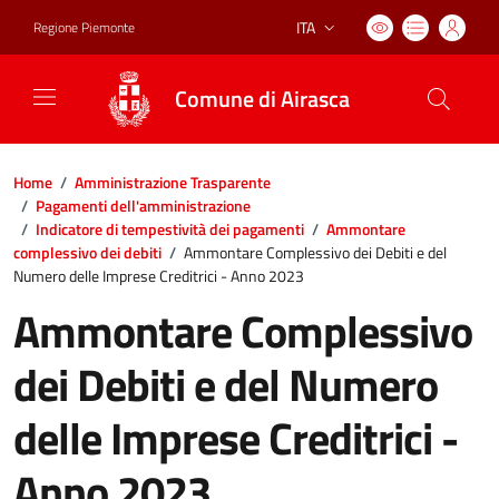
ITA
Regione Piemonte
Lingua attiva:
Comune di Airasca
Home
/
Amministrazione Trasparente
/
Pagamenti dell'amministrazione
/
Indicatore di tempestività dei pagamenti
/
Ammontare
complessivo dei debiti
/
Ammontare Complessivo dei Debiti e del
Numero delle Imprese Creditrici - Anno 2023
Ammontare Complessivo
dei Debiti e del Numero
delle Imprese Creditrici -
Anno 2023