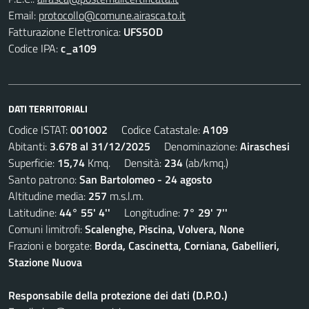
Email:
protocollo@comune.airasca.to.it
Fatturazione Elettronica:
UFS5OD
Codice IPA:
c_a109
DATI TERRITORIALI
Codice ISTAT:
001002
Codice Catastale:
A109
Abitanti:
3.678 al 31/12/2025
Denominazione:
Airaschesi
Superficie:
15,74
Kmq. Densità:
234
(ab/kmq.)
Santo patrono:
San Bartolomeo - 24 agosto
Altitudine media:
257
m.s.l.m.
Latitudine:
44° 55' 4''
Longitudine:
7° 29' 7''
Comuni limitrofi:
Scalenghe, Piscina, Volvera, None
Frazioni e borgate:
Borda, Cascinetta, Corniana, Gabellieri,
Stazione Nuova
Responsabile della protezione dei dati (D.P.O.)