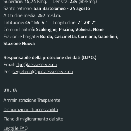
Superficie:
15,74
Kmq. Densità:
234
(ab/kmq.)
Santo patrono:
San Bartolomeo - 24 agosto
Altitudine media:
257
m.s.l.m.
Latitudine:
44° 55' 4''
Longitudine:
7° 29' 7''
Comuni limitrofi:
Scalenghe, Piscina, Volvera, None
Frazioni e borgate:
Borda, Cascinetta, Corniana, Gabellieri,
Stazione Nuova
Responsabile della protezione dei dati (D.P.O.)
Email:
dpo@aesseservizi.eu
Pec:
segreteria@pec.aesseservizi.eu
UTILITÀ
Amministrazione Trasparente
Dichiarazione di accessibilità
Piano di miglioramento del sito
Leggi le FAQ