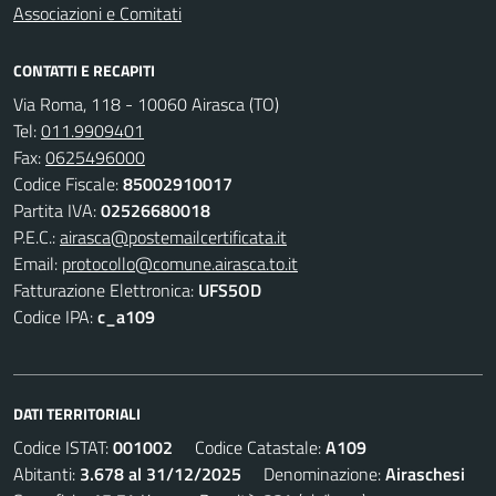
Associazioni e Comitati
CONTATTI E RECAPITI
Via Roma, 118 - 10060 Airasca (TO)
Tel:
011.9909401
Fax:
0625496000
Codice Fiscale:
85002910017
Partita IVA:
02526680018
P.E.C.:
airasca@postemailcertificata.it
Email:
protocollo@comune.airasca.to.it
Fatturazione Elettronica:
UFS5OD
Codice IPA:
c_a109
DATI TERRITORIALI
Codice ISTAT:
001002
Codice Catastale:
A109
Abitanti:
3.678 al 31/12/2025
Denominazione:
Airaschesi