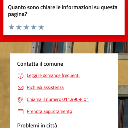
Quanto sono chiare le informazioni su questa
pagina?
Valuta da 1 a 5 stelle la pagina
Valuta 1 stelle su 5
Valuta 2 stelle su 5
Valuta 3 stelle su 5
Valuta 4 stelle su 5
Valuta 5 stelle su 5
Contatta il comune
Leggi le domande frequenti
Richiedi assistenza
Chiama il numero 011.9909401
Prenota appuntamento
Problemi in città