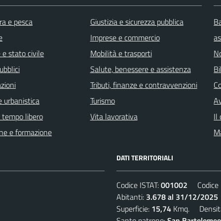
ra e pesca
Giustizia e sicurezza pubblica
Ba
e
Imprese e commercio
as
e stato civile
Mobilità e trasporti
No
ubblici
Salute, benessere e assistenza
Bi
zioni
Tributi, finanze e contravvenzioni
C
 urbanistica
Turismo
Av
e tempo libero
Vita lavorativa
Il
ne e formazione
Ma
DATI TERRITORIALI
Codice ISTAT:
001002
Codice C
Abitanti:
3.678 al 31/12/2025
Superficie:
15,74
Kmq. Densit
Santo patrono:
San Bartolomeo