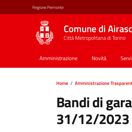
Regione Piemonte
Comune di Airas
Città Metropolitana di Torino
Amministrazione
Novità
Servi
Home
/
Amministrazione Trasparen
Bandi di gara 
31/12/2023