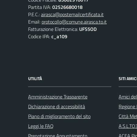
Partita IVA:
02526680018
P.E.C.:
airasca@postemailcertificata.it
Email:
protocollo@comune.airasca.to.it
Fatturazione Elettronica:
UFS5OD
Codice IPA:
c_a109
UTILITÀ
SITI AMIC
Amministrazione Trasparente
Amici del
Dichiarazione di accessibilità
Regione
Piano di miglioramento del sito
Città Met
Leggi le FAQ
A.S.L.TO3
Prenotazione Appuntamento
ACEA Pin