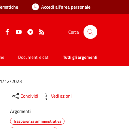
Tematiche
Accedi all'area personale
Facebook
YouTube
Telegram
RSS
Cerca
one
Documenti e dati
Tutti gli argomenti
l 31/12/2023
Condividi
Vedi azioni
Argomenti
Trasparenza amministrativa