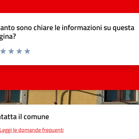
anto sono chiare le informazioni su questa
gina?
a da 1 a 5 stelle la pagina
ta 1 stelle su 5
Valuta 2 stelle su 5
Valuta 3 stelle su 5
Valuta 4 stelle su 5
Valuta 5 stelle su 5
tatta il comune
Leggi le domande frequenti