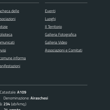
checa delle
Eventi
sociazioni
Luoghi
tizie
Il Territorio
blioteca
Galleria Fotografica
omunicati
Galleria Video
visi
Associazioni e Comitati
 comune informa
nifestazioni
atastale:
A109
Denominazione:
Airaschesi
à:
234
(ab/kmq.)
 - 24 agosto