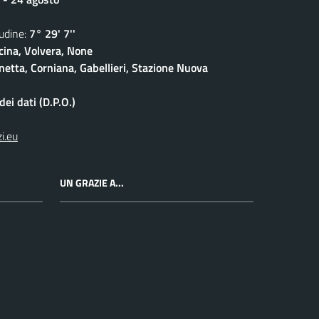
dine:
7° 29' 7''
cina, Volvera, None
netta, Corniana, Gabellieri, Stazione Nuova
ei dati (D.P.O.)
i.eu
UN GRAZIE A...