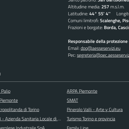
Altitudine media:
257
m.s.l.m.
Latitudine:
44° 55' 4''
Longitu
Comuni limitrofi:
Scalenghe, Pis
Frazioni e borgate:
Borda, Casci
Responsabile della protezione d
Email:
dpo@aesseservizi.eu
Pec:
segreteria@pec.aesseserviz
I
 Palio
ARPA Piemonte
 Piemonte
SMAT
ropolitanda di Torino
Pinerolo Valli - Arte y Cultura
 - Azienda Sanitaria Locale di Collegno e Pinerolo
Turismo Torino e provincia
erolese Industraile SpA
Family Line