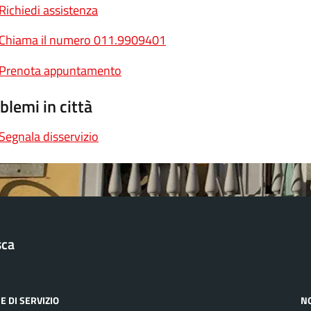
Richiedi assistenza
Chiama il numero 011.9909401
Prenota appuntamento
blemi in città
Segnala disservizio
sca
E DI SERVIZIO
N