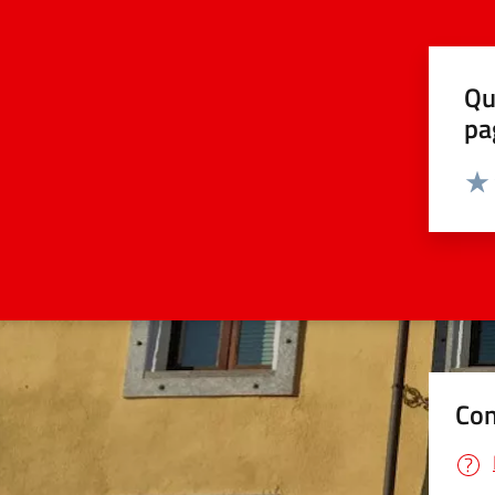
Qu
pa
Valut
Valu
Con