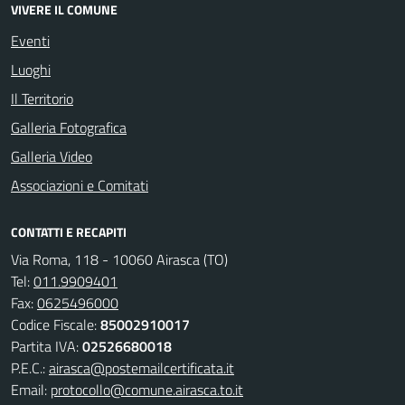
VIVERE IL COMUNE
Eventi
Luoghi
Il Territorio
Galleria Fotografica
Galleria Video
Associazioni e Comitati
CONTATTI E RECAPITI
Via Roma, 118 - 10060 Airasca (TO)
Tel:
011.9909401
Fax:
0625496000
Codice Fiscale:
85002910017
Partita IVA:
02526680018
P.E.C.:
airasca@postemailcertificata.it
Email:
protocollo@comune.airasca.to.it