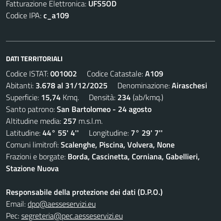
Fatturazione Elettronica:
UFS5OD
Codice IPA:
c_a109
DATI TERRITORIALI
Codice ISTAT:
001002
Codice Catastale:
A109
Abitanti:
3.678 al 31/12/2025
Denominazione:
Airaschesi
Superficie:
15,74
Kmq. Densità:
234
(ab/kmq.)
Santo patrono:
San Bartolomeo - 24 agosto
Altitudine media:
257
m.s.l.m.
Latitudine:
44° 55' 4''
Longitudine:
7° 29' 7''
Comuni limitrofi:
Scalenghe, Piscina, Volvera, None
Frazioni e borgate:
Borda, Cascinetta, Corniana, Gabellieri,
Stazione Nuova
Responsabile della protezione dei dati (D.P.O.)
Email:
dpo@aesseservizi.eu
Pec:
segreteria@pec.aesseservizi.eu