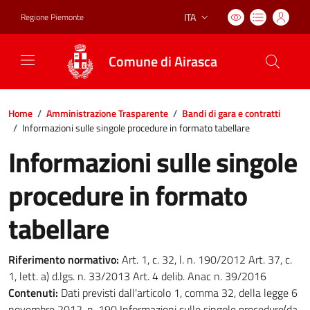
ITA
Regione Piemonte
Lingua attiva:
Comune di Airasca
Home
/
Amministrazione Trasparente
/
Bandi di gara e contratti
/
Informazioni sulle singole procedure in formato tabellare
Informazioni sulle singole
procedure in formato
tabellare
Riferimento normativo:
Art. 1, c. 32, l. n. 190/2012 Art. 37, c.
1, lett. a) d.lgs. n. 33/2013 Art. 4 delib. Anac n. 39/2016
Contenuti:
Dati previsti dall'articolo 1, comma 32, della legge 6
novembre 2012, n. 190 Informazioni sulle singole procedure(da