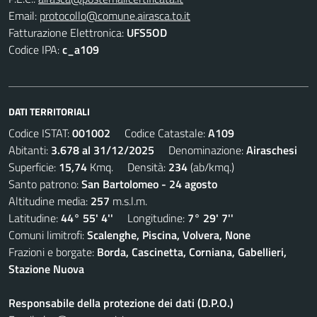
Email:
protocollo@comune.airasca.to.it
Fatturazione Elettronica:
UFS5OD
Codice IPA:
c_a109
DATI TERRITORIALI
Codice ISTAT:
001002
Codice Catastale:
A109
Abitanti:
3.678 al 31/12/2025
Denominazione:
Airaschesi
Superficie:
15,74
Kmq. Densità:
234
(ab/kmq.)
Santo patrono:
San Bartolomeo - 24 agosto
Altitudine media:
257
m.s.l.m.
Latitudine:
44° 55' 4''
Longitudine:
7° 29' 7''
Comuni limitrofi:
Scalenghe, Piscina, Volvera, None
Frazioni e borgate:
Borda, Cascinetta, Corniana, Gabellieri,
Stazione Nuova
Responsabile della protezione dei dati (D.P.O.)