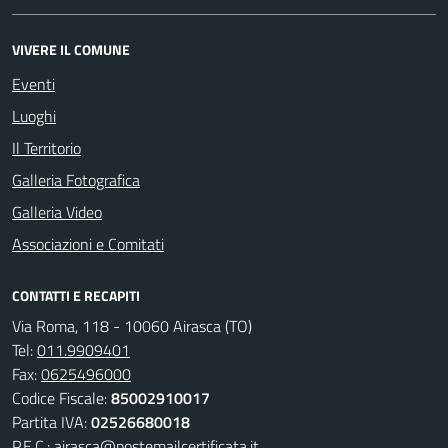
VIVERE IL COMUNE
Eventi
Luoghi
Il Territorio
Galleria Fotografica
Galleria Video
Associazioni e Comitati
CONTATTI E RECAPITI
Via Roma, 118 - 10060 Airasca (TO)
Tel:
011.9909401
Fax:
0625496000
Codice Fiscale:
85002910017
Partita IVA:
02526680018
P.E.C.:
airasca@postemailcertificata.it