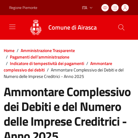
ITA
Regione Piemonte
Lingua attiva:
Comune di Airasca
Home
/
Amministrazione Trasparente
/
Pagamenti dell'amministrazione
/
Indicatore di tempestività dei pagamenti
/
Ammontare
complessivo dei debiti
/
Ammontare Complessivo dei Debiti e del
Numero delle Imprese Creditrici - Anno 2025
Ammontare Complessivo
dei Debiti e del Numero
delle Imprese Creditrici -
Anno 2025