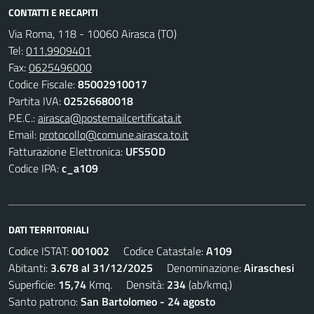
CONTATTI E RECAPITI
Via Roma, 118 - 10060 Airasca (TO)
Tel:
011.9909401
Fax:
0625496000
Codice Fiscale:
85002910017
Partita IVA:
02526680018
P.E.C.:
airasca@postemailcertificata.it
Email:
protocollo@comune.airasca.to.it
Fatturazione Elettronica:
UFS5OD
Codice IPA:
c_a109
DATI TERRITORIALI
Codice ISTAT:
001002
Codice Catastale:
A109
Abitanti:
3.678 al 31/12/2025
Denominazione:
Airaschesi
Superficie:
15,74
Kmq. Densità:
234
(ab/kmq.)
Santo patrono:
San Bartolomeo - 24 agosto