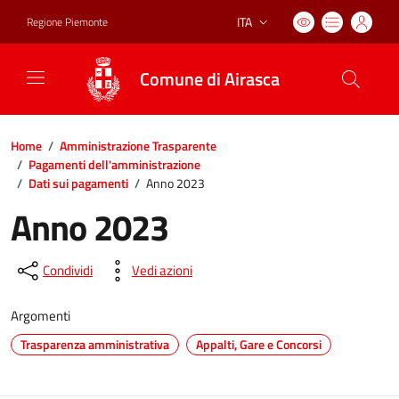
ITA
Regione Piemonte
Lingua attiva:
Comune di Airasca
Home
/
Amministrazione Trasparente
/
Pagamenti dell'amministrazione
/
Dati sui pagamenti
/
Anno 2023
Anno 2023
Condividi
Vedi azioni
Argomenti
Trasparenza amministrativa
Appalti, Gare e Concorsi