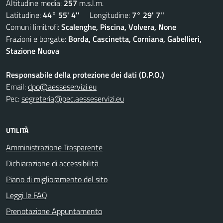
Altitudine media:
257
m.s.l.m.
Latitudine:
44° 55' 4''
Longitudine:
7° 29' 7''
Comuni limitrofi:
Scalenghe, Piscina, Volvera, None
Frazioni e borgate:
Borda, Cascinetta, Corniana, Gabellieri,
Stazione Nuova
Responsabile della protezione dei dati (D.P.O.)
Email:
dpo@aesseservizi.eu
Pec:
segreteria@pec.aesseservizi.eu
UTILITÀ
Amministrazione Trasparente
Dichiarazione di accessibilità
Piano di miglioramento del sito
Leggi le FAQ
Prenotazione Appuntamento