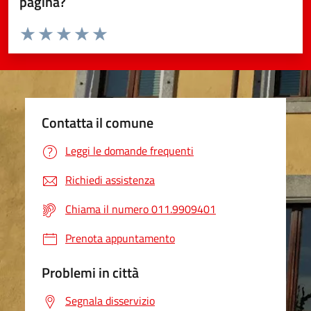
pagina?
Valuta da 1 a 5 stelle la pagina
Valuta 1 stelle su 5
Valuta 2 stelle su 5
Valuta 3 stelle su 5
Valuta 4 stelle su 5
Valuta 5 stelle su 5
Contatta il comune
Leggi le domande frequenti
Richiedi assistenza
Chiama il numero 011.9909401
Prenota appuntamento
Problemi in città
Segnala disservizio