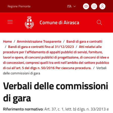
ITA
Regione Piemonte
Lingua attiva:
Comune di Airasca
Home
/
Amministrazione Trasparente
/
Bandi di gara e contratti
/
Bandi di gara e contratti fino al 31/12/2023
/
Atti relativi alle
procedure per l’affidamento di appalti pubblici di servizi, forniture,
lavori e opere, di concorsi pubblici di progettazione, di concorsi di idee e
di concessioni, compresi quelli tra enti nell'ambito del settore pubblico
di cui all'art. 5 del dlgs n. 50/2016 Per ciascuna procedura.
/
Verbali
delle commissioni di gara
Verbali delle commissioni
di gara
Riferimento normativo:
Art. 37, c. 1, lett. b) d.lgs. n. 33/2013 e