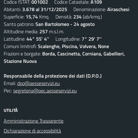
Codice ISTAT:
001002
Codice Catastale:
A109
Abitanti:
3.678 al 31/12/2025
Denominazione:
Airaschesi
Superficie:
15,74
Kmq. Densità:
234
(ab/kmq.)
Santo patrono:
San Bartolomeo - 24 agosto
Altitudine media:
257
m.s.l.m.
Latitudine:
44° 55' 4''
Longitudine:
7° 29' 7''
Comuni limitrofi:
Scalenghe, Piscina, Volvera, None
Frazioni e borgate:
Borda, Cascinetta, Corniana, Gabellieri,
Stazione Nuova
Responsabile della protezione dei dati (D.P.O.)
Email:
dpo@aesseservizi.eu
Pec:
segreteria@pec.aesseservizi.eu
UTILITÀ
Amministrazione Trasparente
Dichiarazione di accessibilità