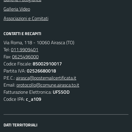
Galleria Video
Associazioni e Comitati
CONTATTI E RECAPITI
Via Roma, 118 - 10060 Airasca (TO)
Tel:
011.9909401
Fax:
0625496000
Codice Fiscale:
85002910017
Partita IVA:
02526680018
P.E.C.:
airasca@postemailcertificata.it
Email:
protocollo@comune.airasca.to.it
Fatturazione Elettronica:
UFS5OD
Codice IPA:
c_a109
DATI TERRITORIALI