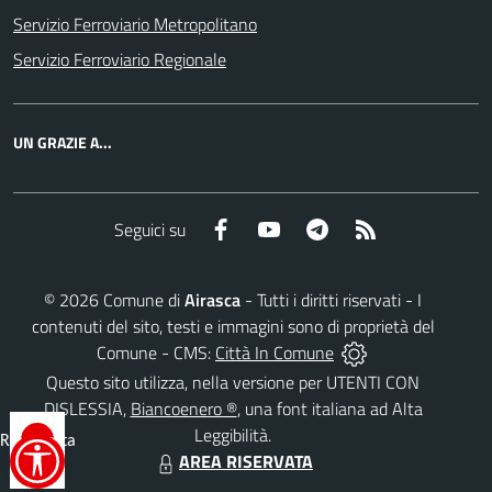
Servizio Ferroviario Metropolitano
Servizio Ferroviario Regionale
UN GRAZIE A...
Facebook
YouTube
Telegram
RSS
Seguici su
©
2026
Comune di
Airasca
- Tutti i diritti riservati - I
contenuti del sito, testi e immagini sono di proprietà del
Comune - CMS:
Città In Comune
Questo sito utilizza, nella versione per UTENTI CON
DISLESSIA,
Biancoenero ®
, una font italiana ad Alta
Leggibilità.
Reimposta
AREA RISERVATA
tutto