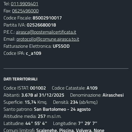
Tel:
011.9909401
Fax:
0625496000
Codice Fiscale:
85002910017
Partita IVA:
02526680018
P.E.C.:
airasca@postemailcertificata.it
Email:
protocollo@comune.airasca.to.it
Fatturazione Elettronica:
UFS5OD
Codice IPA:
c_a109
DATI TERRITORIALI
Codice ISTAT:
001002
Codice Catastale:
A109
Abitanti:
3.678 al 31/12/2025
Denominazione:
Airaschesi
Superficie:
15,74
Kmq. Densità:
234
(ab/kmq.)
Santo patrono:
San Bartolomeo - 24 agosto
Altitudine media:
257
m.s.l.m.
Latitudine:
44° 55' 4''
Longitudine:
7° 29' 7''
Comuni limitrofi:
Scalenghe, Piscina, Volvera, None