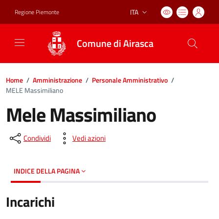
ITA
Regione Piemonte
Lingua attiva:
Comune di Airasca
Home
/
Amministrazione
/
Personale Amministrativo
/
MELE Massimiliano
Mele Massimiliano
Condividi
Vedi azioni
INDICE DELLA PAGINA
Incarichi