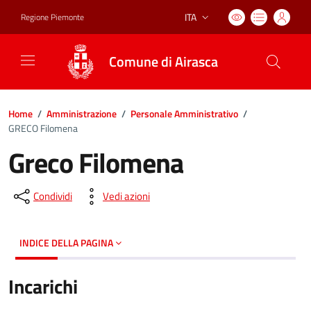
ITA
Regione Piemonte
Lingua attiva:
Comune di Airasca
Home
/
Amministrazione
/
Personale Amministrativo
/
GRECO Filomena
Greco Filomena
Condividi
Vedi azioni
INDICE DELLA PAGINA
Incarichi