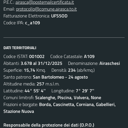
P.E.C.:
airasca@postemailcertificata.it
Email:
protocollo@comune.airasca.to.it
Fatturazione Elettronica:
UFS5OD
Codice IPA:
c_a109
DATI TERRITORIALI
Codice ISTAT:
001002
Codice Catastale:
A109
Abitanti:
3.678 al 31/12/2025
Denominazione:
Airaschesi
Superficie:
15,74
Kmq. Densità:
234
(ab/kmq.)
Santo patrono:
San Bartolomeo - 24 agosto
Altitudine media:
257
m.s.l.m.
Latitudine:
44° 55' 4''
Longitudine:
7° 29' 7''
Comuni limitrofi:
Scalenghe, Piscina, Volvera, None
Frazioni e borgate:
Borda, Cascinetta, Corniana, Gabellieri,
Stazione Nuova
Responsabile della protezione dei dati (D.P.O.)