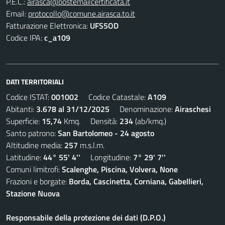
P.E.C.:
airasca@postemailcertificata.it
Email:
protocollo@comune.airasca.to.it
Fatturazione Elettronica:
UFS5OD
Codice IPA:
c_a109
DATI TERRITORIALI
Codice ISTAT:
001002
Codice Catastale:
A109
Abitanti:
3.678 al 31/12/2025
Denominazione:
Airaschesi
Superficie:
15,74
Kmq. Densità:
234
(ab/kmq.)
Santo patrono:
San Bartolomeo - 24 agosto
Altitudine media:
257
m.s.l.m.
Latitudine:
44° 55' 4''
Longitudine:
7° 29' 7''
Comuni limitrofi:
Scalenghe, Piscina, Volvera, None
Frazioni e borgate:
Borda, Cascinetta, Corniana, Gabellieri,
Stazione Nuova
Responsabile della protezione dei dati (D.P.O.)