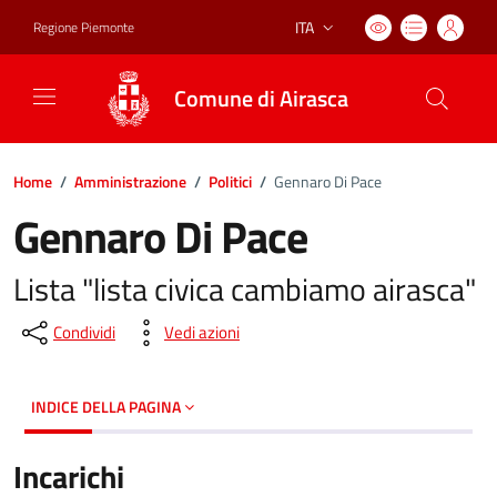
ITA
Regione Piemonte
Lingua attiva:
Comune di Airasca
Home
/
Amministrazione
/
Politici
/
Gennaro Di Pace
Gennaro Di Pace
Lista "lista civica cambiamo airasca"
Condividi
Vedi azioni
INDICE DELLA PAGINA
Incarichi