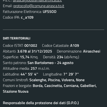
P.E.C.:
airasca@postemailcertificata.it
Email:
protocollo@comune.airasca.to.it
Fatturazione Elettronica:
UFS5OD
Codice IPA:
c_a109
DATI TERRITORIALI
Codice ISTAT:
001002
Codice Catastale:
A109
Abitanti:
3.678 al 31/12/2025
Denominazione:
Airaschesi
Superficie:
15,74
Kmq. Densità:
234
(ab/kmq.)
Santo patrono:
San Bartolomeo - 24 agosto
Altitudine media:
257
m.s.l.m.
Latitudine:
44° 55' 4''
Longitudine:
7° 29' 7''
Comuni limitrofi:
Scalenghe, Piscina, Volvera, None
Frazioni e borgate:
Borda, Cascinetta, Corniana, Gabellieri,
Stazione Nuova
Responsabile della protezione dei dati (D.P.O.)