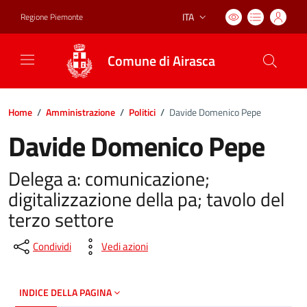
ITA
Regione Piemonte
Lingua attiva:
Comune di Airasca
Home
/
Amministrazione
/
Politici
/
Davide Domenico Pepe
Davide Domenico Pepe
Delega a: comunicazione;
digitalizzazione della pa; tavolo del
terzo settore
Condividi
Vedi azioni
INDICE DELLA PAGINA