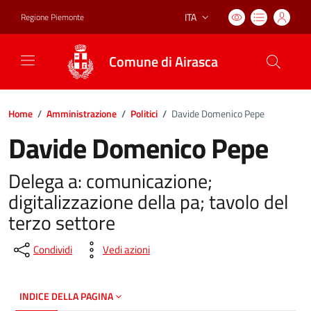
ITA
Regione Piemonte
Lingua attiva:
Comune di Airasca
Home
/
Amministrazione
/
Politici
/
Davide Domenico Pepe
Davide Domenico Pepe
Delega a: comunicazione;
digitalizzazione della pa; tavolo del
terzo settore
Condividi
Vedi azioni
INDICE DELLA PAGINA