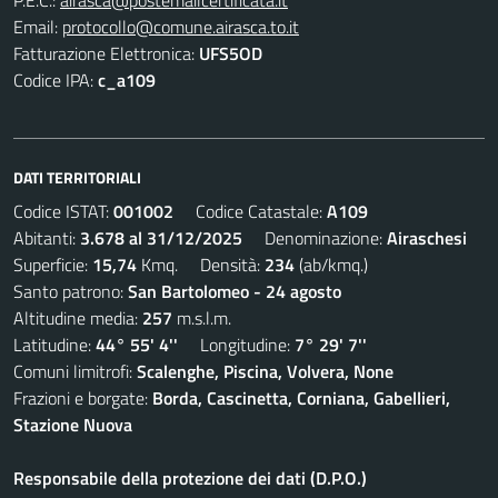
P.E.C.:
airasca@postemailcertificata.it
Email:
protocollo@comune.airasca.to.it
Fatturazione Elettronica:
UFS5OD
Codice IPA:
c_a109
DATI TERRITORIALI
Codice ISTAT:
001002
Codice Catastale:
A109
Abitanti:
3.678 al 31/12/2025
Denominazione:
Airaschesi
Superficie:
15,74
Kmq. Densità:
234
(ab/kmq.)
Santo patrono:
San Bartolomeo - 24 agosto
Altitudine media:
257
m.s.l.m.
Latitudine:
44° 55' 4''
Longitudine:
7° 29' 7''
Comuni limitrofi:
Scalenghe, Piscina, Volvera, None
Frazioni e borgate:
Borda, Cascinetta, Corniana, Gabellieri,
Stazione Nuova
Responsabile della protezione dei dati (D.P.O.)