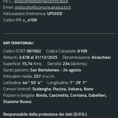
P.E.C.:
airasca@postemailcertificata.it
Email:
protocollo@comune.airasca.to.it
Fatturazione Elettronica:
UFS5OD
Codice IPA:
c_a109
DATI TERRITORIALI
Codice ISTAT:
001002
Codice Catastale:
A109
Abitanti:
3.678 al 31/12/2025
Denominazione:
Airaschesi
Superficie:
15,74
Kmq. Densità:
234
(ab/kmq.)
Santo patrono:
San Bartolomeo - 24 agosto
Altitudine media:
257
m.s.l.m.
Latitudine:
44° 55' 4''
Longitudine:
7° 29' 7''
Comuni limitrofi:
Scalenghe, Piscina, Volvera, None
Frazioni e borgate:
Borda, Cascinetta, Corniana, Gabellieri,
Stazione Nuova
Responsabile della protezione dei dati (D.P.O.)