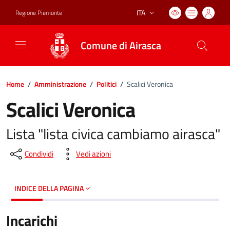
ITA
Regione Piemonte
Lingua attiva:
Comune di Airasca
Home
/
Amministrazione
/
Politici
/
Scalici Veronica
Scalici Veronica
Lista "lista civica cambiamo airasca"
Condividi
Vedi azioni
INDICE DELLA PAGINA
Incarichi