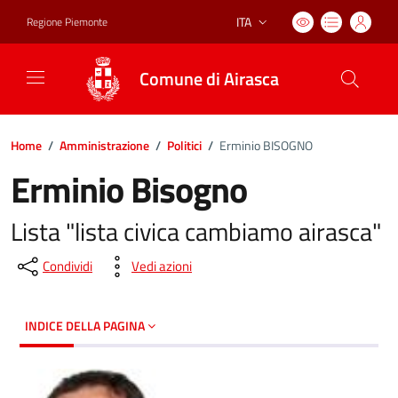
ITA
Regione Piemonte
Lingua attiva:
Comune di Airasca
Home
/
Amministrazione
/
Politici
/
Erminio BISOGNO
Erminio Bisogno
Lista "lista civica cambiamo airasca"
Condividi
Vedi azioni
INDICE DELLA PAGINA