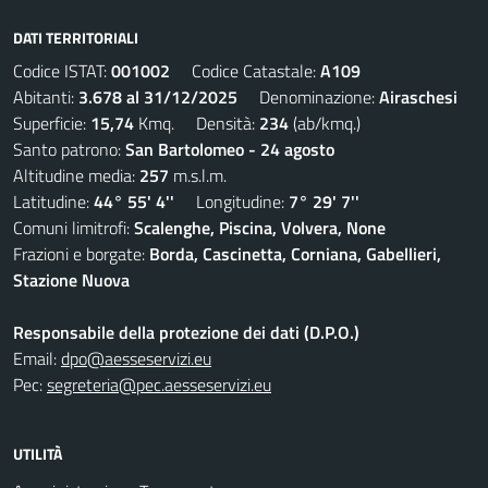
DATI TERRITORIALI
Codice ISTAT:
001002
Codice Catastale:
A109
Abitanti:
3.678 al 31/12/2025
Denominazione:
Airaschesi
Superficie:
15,74
Kmq. Densità:
234
(ab/kmq.)
Santo patrono:
San Bartolomeo - 24 agosto
Altitudine media:
257
m.s.l.m.
Latitudine:
44° 55' 4''
Longitudine:
7° 29' 7''
Comuni limitrofi:
Scalenghe, Piscina, Volvera, None
Frazioni e borgate:
Borda, Cascinetta, Corniana, Gabellieri,
Stazione Nuova
Responsabile della protezione dei dati (D.P.O.)
Email:
dpo@aesseservizi.eu
Pec:
segreteria@pec.aesseservizi.eu
UTILITÀ