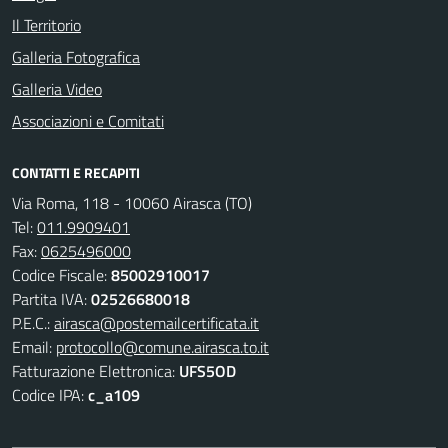
Il Territorio
Galleria Fotografica
Galleria Video
Associazioni e Comitati
CONTATTI E RECAPITI
Via Roma, 118 - 10060 Airasca (TO)
Tel:
011.9909401
Fax:
0625496000
Codice Fiscale:
85002910017
Partita IVA:
02526680018
P.E.C.:
airasca@postemailcertificata.it
Email:
protocollo@comune.airasca.to.it
Fatturazione Elettronica:
UFS5OD
Codice IPA:
c_a109