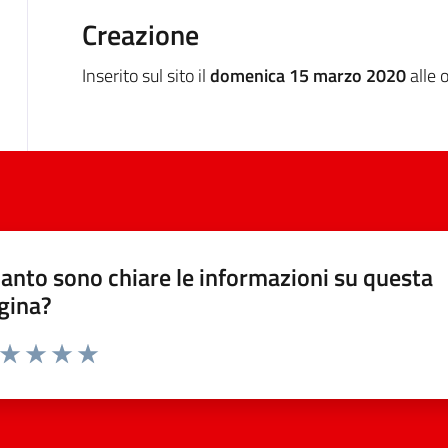
Creazione
Inserito sul sito il
domenica 15 marzo 2020
alle 
anto sono chiare le informazioni su questa
gina?
a da 1 a 5 stelle la pagina
ta 1 stelle su 5
Valuta 2 stelle su 5
Valuta 3 stelle su 5
Valuta 4 stelle su 5
Valuta 5 stelle su 5