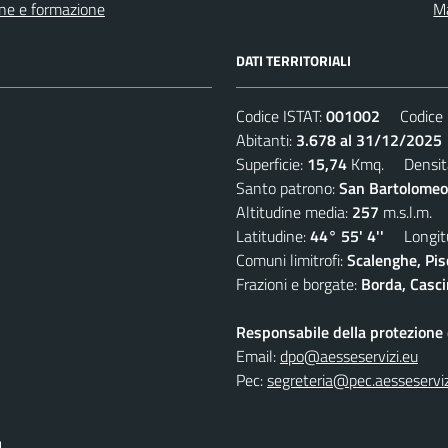
ne e formazione
Ma
DATI TERRITORIALI
Codice ISTAT:
001002
Codice C
Abitanti:
3.678 al 31/12/2025
Superficie:
15,74
Kmq. Densit
Santo patrono:
San Bartolomeo
Altitudine media:
257
m.s.l.m.
Latitudine:
44° 55' 4''
Longitu
Comuni limitrofi:
Scalenghe, Pis
Frazioni e borgate:
Borda, Casci
Responsabile della protezione d
Email:
dpo@aesseservizi.eu
Pec:
segreteria@pec.aesseserviz
I