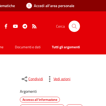
Tematiche
Accedi all'area personale
Facebook
YouTube
Telegram
RSS
Cerca
one
Documenti e dati
Tutti gli argomenti
Condividi
Vedi azioni
Argomenti
Accesso all'informazione