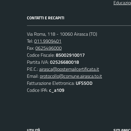
Educazio
CONTATTI E RECAPITI
Via Roma, 118 - 10060 Airasca (TO)
Tel:
011.9909401
Fax:
0625496000
Codice Fiscale:
85002910017
Partita IVA:
02526680018
P.E.C.:
airasca@postemailcertificata.it
Email:
protocollo@comune.airasca.to.it
Fatturazione Elettronica:
UFS5OD
Codice IPA:
c_a109
UTILITÀ
SITI AMIC