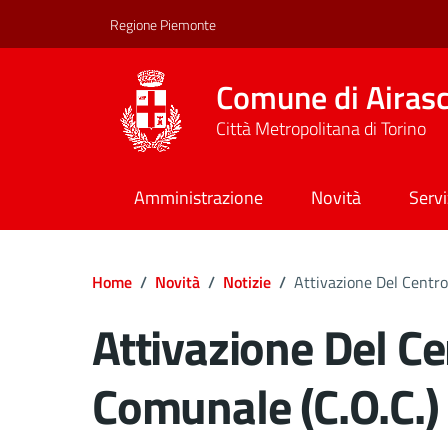
Regione Piemonte
Comune di Airas
Città Metropolitana di Torino
Amministrazione
Novità
Servi
Home
/
Novità
/
Notizie
/
Attivazione Del Centro
Attivazione Del C
Comunale (C.O.C.)