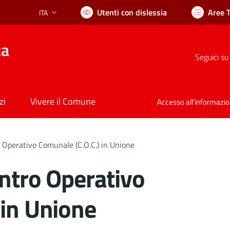
Utenti con dislessia
Aree 
ITA
Lingua attiva:
ca
Seguici su
zi
Vivere il Comune
Accesso all'informazi
 Operativo Comunale (C.O.C.) in Unione
entro Operativo
 in Unione