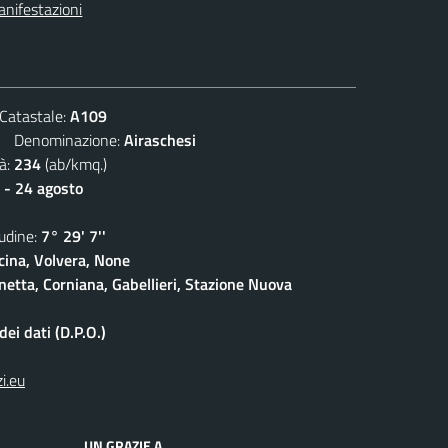
nifestazioni
atastale:
A109
Denominazione:
Airaschesi
à:
234
(ab/kmq.)
 - 24 agosto
dine:
7° 29' 7''
cina, Volvera, None
netta, Corniana, Gabellieri, Stazione Nuova
ei dati (D.P.O.)
i.eu
UN GRAZIE A...