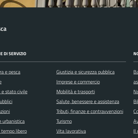
sca
E DI SERVIZIO
N
ra e pesca
Giustizia e sicurezza pubblica
Ba
e
Imprese e commercio
as
e stato civile
Mobilità e trasporti
No
ubblici
Salute, benessere e assistenza
Bi
zioni
Tributi, finanze e contravvenzioni
C
 urbanistica
Turismo
Av
e tempo libero
Vita lavorativa
Il