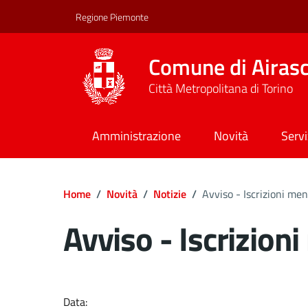
Regione Piemonte
Comune di Airas
Città Metropolitana di Torino
Amministrazione
Novità
Servi
Home
/
Novità
/
Notizie
/
Avviso - Iscrizioni m
Avviso - Iscrizio
Dettagli del docume
Data: