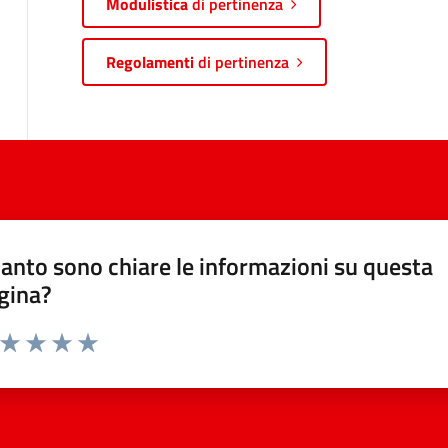
Modulistica
di pertinenza
Regolamenti
di pertinenza
anto sono chiare le informazioni su questa
gina?
a da 1 a 5 stelle la pagina
ta 1 stelle su 5
Valuta 2 stelle su 5
Valuta 3 stelle su 5
Valuta 4 stelle su 5
Valuta 5 stelle su 5