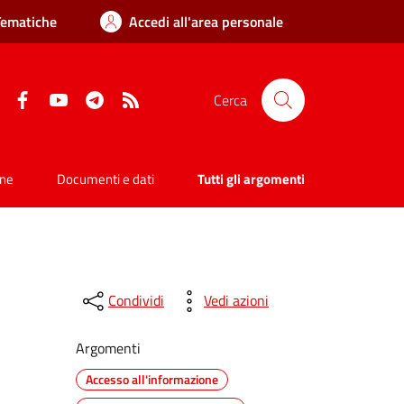
Tematiche
Accedi all'area personale
Facebook
YouTube
Telegram
RSS
Cerca
one
Documenti e dati
Tutti gli argomenti
Condividi
Vedi azioni
Argomenti
Accesso all'informazione