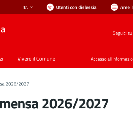
Utenti con dislessia
Aree 
ITA
Lingua attiva:
ca
Seguici su
zi
Vivere il Comune
Accesso all'informazi
ensa 2026/2027
ni mensa 2026/2027
nto