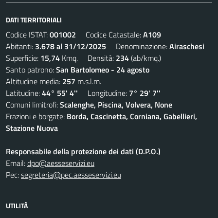
DATI TERRITORIALI
Codice ISTAT:
001002
Codice Catastale:
A109
Abitanti:
3.678 al 31/12/2025
Denominazione:
Airaschesi
Superficie:
15,74
Kmq. Densità:
234
(ab/kmq.)
Santo patrono:
San Bartolomeo - 24 agosto
Altitudine media:
257
m.s.l.m.
Latitudine:
44° 55' 4''
Longitudine:
7° 29' 7''
Comuni limitrofi:
Scalenghe, Piscina, Volvera, None
Frazioni e borgate:
Borda, Cascinetta, Corniana, Gabellieri,
Stazione Nuova
Responsabile della protezione dei dati (D.P.O.)
Email:
dpo@aesseservizi.eu
Pec:
segreteria@pec.aesseservizi.eu
UTILITÀ