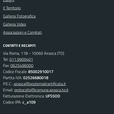
Il Territorio
Galleria Fotografica
Galleria Video
Associazioni e Comitati
CONTATTI E RECAPITI
Via Roma, 118 - 10060 Airasca (TO)
Tel:
011.9909401
Fax:
0625496000
Codice Fiscale:
85002910017
Partita IVA:
02526680018
P.E.C.:
airasca@postemailcertificata.it
Email:
protocollo@comune.airasca.to.it
Fatturazione Elettronica:
UFS5OD
Codice IPA:
c_a109