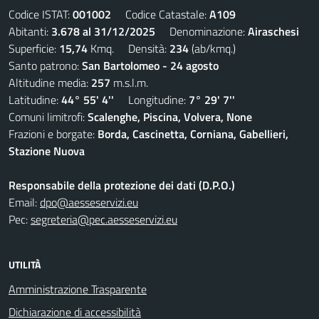
Codice ISTAT:
001002
Codice Catastale:
A109
Abitanti:
3.678 al 31/12/2025
Denominazione:
Airaschesi
Superficie:
15,74
Kmq. Densità:
234
(ab/kmq.)
Santo patrono:
San Bartolomeo - 24 agosto
Altitudine media:
257
m.s.l.m.
Latitudine:
44° 55' 4''
Longitudine:
7° 29' 7''
Comuni limitrofi:
Scalenghe, Piscina, Volvera, None
Frazioni e borgate:
Borda, Cascinetta, Corniana, Gabellieri,
Stazione Nuova
Responsabile della protezione dei dati (D.P.O.)
Email:
dpo@aesseservizi.eu
Pec:
segreteria@pec.aesseservizi.eu
UTILITÀ
Amministrazione Trasparente
Dichiarazione di accessibilità