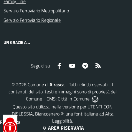
Family Line
Servizio Ferroviario Metropolitano
Servizio Ferroviario Regionale
UN GRAZIE A...
Facebook
YouTube
Telegram
RSS
Seguici su
©
2026
Comune di
Airasca
- Tutti i diritti riservati - I
contenuti del sito, testi e immagini sono di proprietà del
Comune - CMS:
Città In Comune
Questo sito utilizza, nella versione per UTENTI CON
DISLESSIA,
Biancoenero ®
, una font italiana ad Alta
Leggibilità.
Reimposta
AREA RISERVATA
tutto