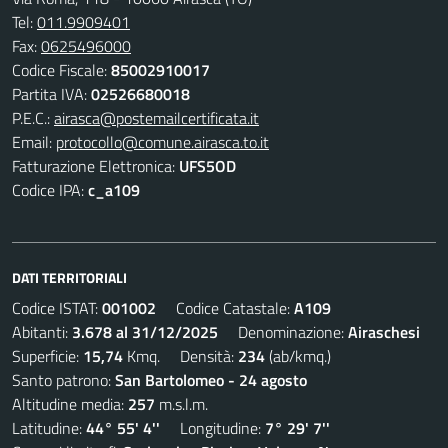
Tel:
011.9909401
Fax:
0625496000
Codice Fiscale:
85002910017
Partita IVA:
02526680018
P.E.C.:
airasca@postemailcertificata.it
Email:
protocollo@comune.airasca.to.it
Fatturazione Elettronica:
UFS5OD
Codice IPA:
c_a109
DATI TERRITORIALI
Codice ISTAT:
001002
Codice Catastale:
A109
Abitanti:
3.678 al 31/12/2025
Denominazione:
Airaschesi
Superficie:
15,74
Kmq. Densità:
234
(ab/kmq.)
Santo patrono:
San Bartolomeo - 24 agosto
Altitudine media:
257
m.s.l.m.
Latitudine:
44° 55' 4''
Longitudine:
7° 29' 7''