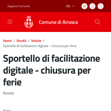
ITA
Regione Piemonte
Lingua attiva:
Comune di Airasca
Home
/
Novità
/
Notizie
/
Sportello di facilitazione digitale - chiusura per ferie
Sportello di facilitazione
digitale - chiusura per
ferie
Dettagli del documento
Avviso
Data: