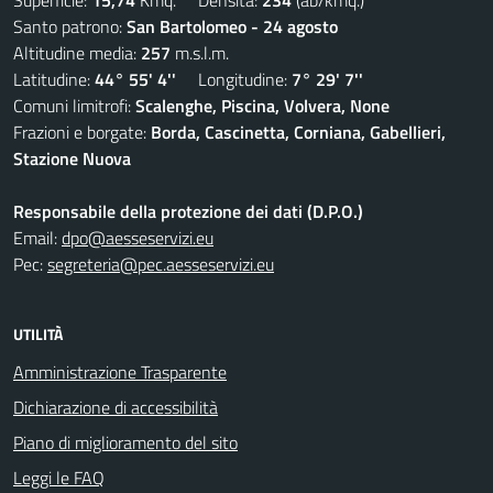
Superficie:
15,74
Kmq. Densità:
234
(ab/kmq.)
Santo patrono:
San Bartolomeo - 24 agosto
Altitudine media:
257
m.s.l.m.
Latitudine:
44° 55' 4''
Longitudine:
7° 29' 7''
Comuni limitrofi:
Scalenghe, Piscina, Volvera, None
Frazioni e borgate:
Borda, Cascinetta, Corniana, Gabellieri,
Stazione Nuova
Responsabile della protezione dei dati (D.P.O.)
Email:
dpo@aesseservizi.eu
Pec:
segreteria@pec.aesseservizi.eu
UTILITÀ
Amministrazione Trasparente
Dichiarazione di accessibilità
Piano di miglioramento del sito
Leggi le FAQ