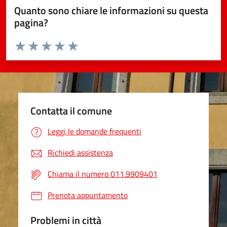
Quanto sono chiare le informazioni su questa
pagina?
Valuta da 1 a 5 stelle la pagina
Valuta 1 stelle su 5
Valuta 2 stelle su 5
Valuta 3 stelle su 5
Valuta 4 stelle su 5
Valuta 5 stelle su 5
Contatta il comune
Leggi le domande frequenti
Richiedi assistenza
Chiama il numero 011.9909401
Prenota appuntamento
Problemi in città