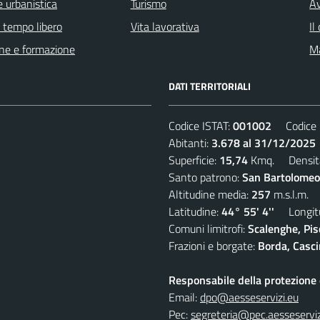
 urbanistica
Turismo
Av
e tempo libero
Vita lavorativa
Il
ne e formazione
Ma
DATI TERRITORIALI
Codice ISTAT:
001002
Codice C
Abitanti:
3.678 al 31/12/2025
Superficie:
15,74
Kmq. Densit
Santo patrono:
San Bartolomeo
Altitudine media:
257
m.s.l.m.
Latitudine:
44° 55' 4''
Longitu
Comuni limitrofi:
Scalenghe, Pis
Frazioni e borgate:
Borda, Casci
Responsabile della protezione d
Email:
dpo@aesseservizi.eu
Pec:
segreteria@pec.aesseserviz