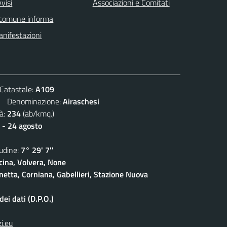
visi
Associazioni e Comitati
 comune informa
nifestazioni
atastale:
A109
Denominazione:
Airaschesi
à:
234
(ab/kmq.)
 - 24 agosto
dine:
7° 29' 7''
cina, Volvera, None
netta, Corniana, Gabellieri, Stazione Nuova
ei dati (D.P.O.)
i.eu