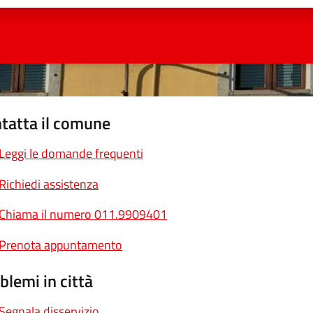
tatta il comune
Leggi le domande frequenti
Richiedi assistenza
Chiama il numero 011.9909401
Prenota appuntamento
blemi in città
Segnala disservizio