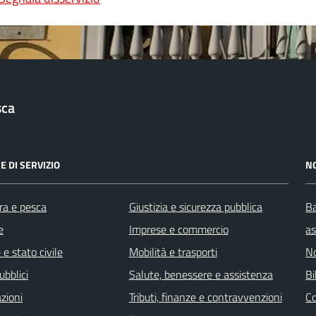
sca
E DI SERVIZIO
N
ra e pesca
Giustizia e sicurezza pubblica
Ba
e
Imprese e commercio
as
e stato civile
Mobilità e trasporti
No
ubblici
Salute, benessere e assistenza
Bi
zioni
Tributi, finanze e contravvenzioni
C