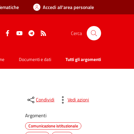
Tematiche
Accedi all'area personale
Facebook
YouTube
Telegram
RSS
Cerca
one
Documenti e dati
Tutti gli argomenti
Condividi
Vedi azioni
Argomenti
Comunicazione istituzionale