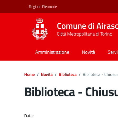
Regione Piemonte
Comune di Airas
Città Metropolitana di Torino
Amministrazione
Novità
Servi
Home
/
Novità
/
Biblioteca
/
Biblioteca - Chiusur
Biblioteca - Chiusu
Dettagli del docume
Data: