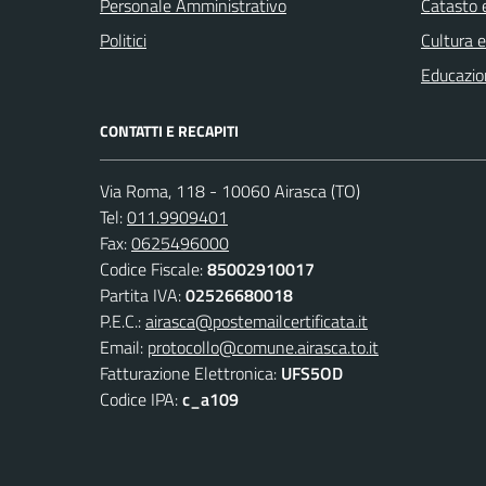
Personale Amministrativo
Catasto e
Politici
Cultura 
Educazio
CONTATTI E RECAPITI
Via Roma, 118 - 10060 Airasca (TO)
Tel:
011.9909401
Fax:
0625496000
Codice Fiscale:
85002910017
Partita IVA:
02526680018
P.E.C.:
airasca@postemailcertificata.it
Email:
protocollo@comune.airasca.to.it
Fatturazione Elettronica:
UFS5OD
Codice IPA:
c_a109