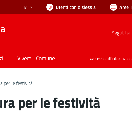
Utenti con dislessia
Aree 
ITA
Lingua attiva:
ca
Seguici su
zi
Vivere il Comune
Accesso all'informazi
a per le festività
ra per le festività
nto