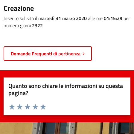
Creazione
Inserito sul sito il
martedì 31 marzo 2020
alle ore
01:15:29
per
numero giorni
2322
Domande Frequenti
di pertinenza
Quanto sono chiare le informazioni su questa
pagina?
Valuta da 1 a 5 stelle la pagina
Valuta 1 stelle su 5
Valuta 2 stelle su 5
Valuta 3 stelle su 5
Valuta 4 stelle su 5
Valuta 5 stelle su 5