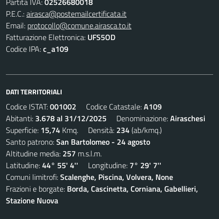
Partita IVA:
02526680018
P.E.C.:
airasca@postemailcertificata.it
Email:
protocollo@comune.airasca.to.it
Fatturazione Elettronica:
UFS5OD
Codice IPA:
c_a109
DATI TERRITORIALI
Codice ISTAT:
001002
Codice Catastale:
A109
Abitanti:
3.678 al 31/12/2025
Denominazione:
Airaschesi
Superficie:
15,74
Kmq. Densità:
234
(ab/kmq.)
Santo patrono:
San Bartolomeo - 24 agosto
Altitudine media:
257
m.s.l.m.
Latitudine:
44° 55' 4''
Longitudine:
7° 29' 7''
Comuni limitrofi:
Scalenghe, Piscina, Volvera, None
Frazioni e borgate:
Borda, Cascinetta, Corniana, Gabellieri,
Stazione Nuova