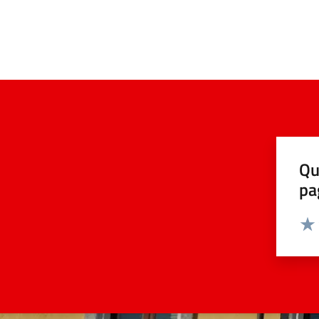
Qu
pa
Valut
Valu