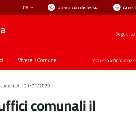
Utenti con dislessia
Aree 
ITA
Lingua attiva:
ca
Seguici su
zi
Vivere il Comune
Accesso all'informazi
i comunali il 21/01/2020
ffici comunali il