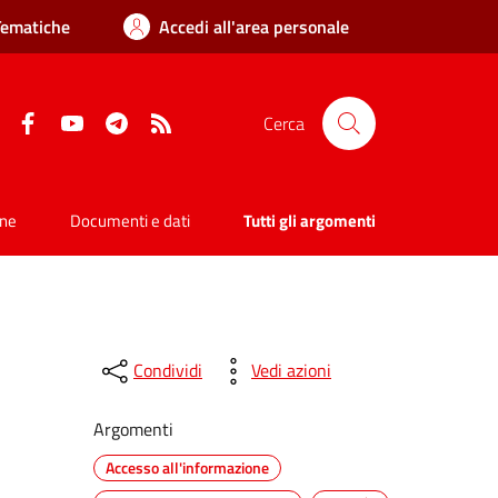
Tematiche
Accedi all'area personale
Facebook
YouTube
Telegram
RSS
Cerca
one
Documenti e dati
Tutti gli argomenti
Condividi
Vedi azioni
Argomenti
Accesso all'informazione