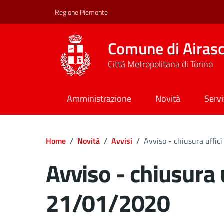
Regione Piemonte
Comune di Airas
Città Metropolitana di Torino
Amministrazione
Novità
Servi
Home
/
Novità
/
Avvisi
/
Avviso - chiusura uffic
Avviso - chiusura u
21/01/2020