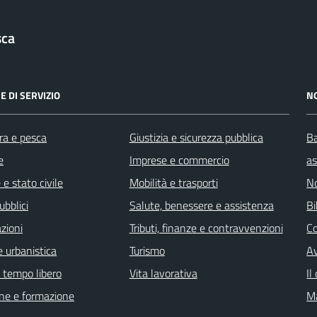
sca
E DI SERVIZIO
N
ra e pesca
Giustizia e sicurezza pubblica
Ba
e
Imprese e commercio
as
e stato civile
Mobilità e trasporti
No
ubblici
Salute, benessere e assistenza
Bi
zioni
Tributi, finanze e contravvenzioni
C
 urbanistica
Turismo
Av
e tempo libero
Vita lavorativa
Il
ne e formazione
Ma