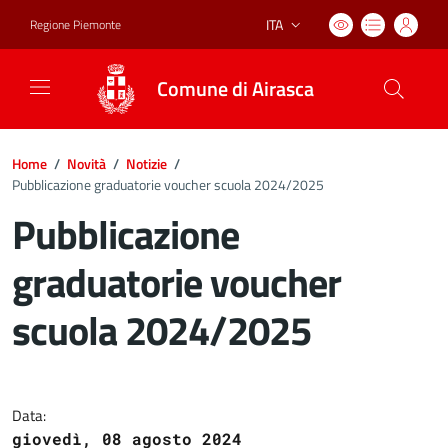
ITA
Regione Piemonte
Lingua attiva:
Comune di Airasca
Home
/
Novità
/
Notizie
/
Pubblicazione graduatorie voucher scuola 2024/2025
Pubblicazione
graduatorie voucher
scuola 2024/2025
Dettagli del documento
Data:
giovedì, 08 agosto 2024