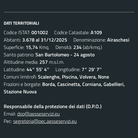
DATI TERRITORIALI
Codice ISTAT:
001002
Codice Catastale:
A109
Abitanti:
3.678 al 31/12/2025
Denominazione:
Airaschesi
Superficie:
15,74
Kmq. Densità:
234
(ab/kmq.)
Santo patrono:
San Bartolomeo - 24 agosto
Altitudine media:
257
m.s.l.m.
Latitudine:
44° 55' 4''
Longitudine:
7° 29' 7''
Comuni limitrofi:
Scalenghe, Piscina, Volvera, None
Frazioni e borgate:
Borda, Cascinetta, Corniana, Gabellieri,
Stazione Nuova
Responsabile della protezione dei dati (D.P.O.)
Email:
dpo@aesseservizi.eu
Pec:
segreteria@pec.aesseservizi.eu