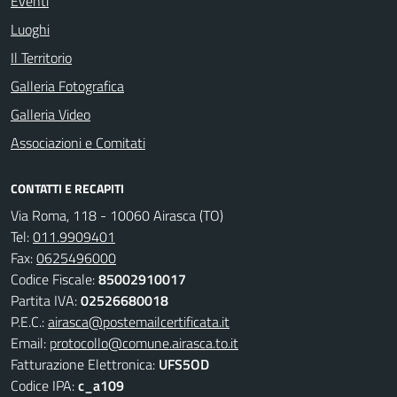
Eventi
Luoghi
Il Territorio
Galleria Fotografica
Galleria Video
Associazioni e Comitati
CONTATTI E RECAPITI
Via Roma, 118 - 10060 Airasca (TO)
Tel:
011.9909401
Fax:
0625496000
Codice Fiscale:
85002910017
Partita IVA:
02526680018
P.E.C.:
airasca@postemailcertificata.it
Email:
protocollo@comune.airasca.to.it
Fatturazione Elettronica:
UFS5OD
Codice IPA:
c_a109