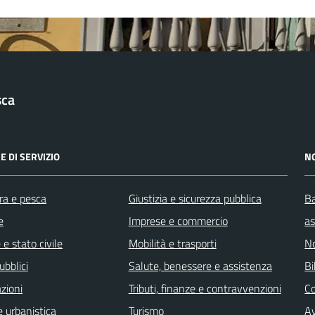
sca
E DI SERVIZIO
N
ra e pesca
Giustizia e sicurezza pubblica
Ba
e
Imprese e commercio
as
e stato civile
Mobilità e trasporti
No
ubblici
Salute, benessere e assistenza
Bi
zioni
Tributi, finanze e contravvenzioni
C
 urbanistica
Turismo
Av