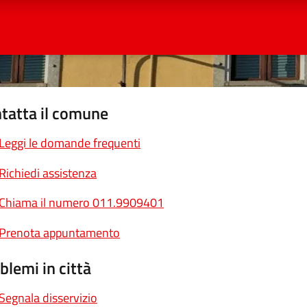
tatta il comune
Leggi le domande frequenti
Richiedi assistenza
Chiama il numero 011.9909401
Prenota appuntamento
blemi in città
Segnala disservizio