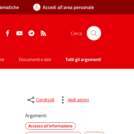
Tematiche
Accedi all'area personale
Facebook
YouTube
Telegram
RSS
Cerca
one
Documenti e dati
Tutti gli argomenti
Condividi
Vedi azioni
Argomenti
Accesso all'informazione