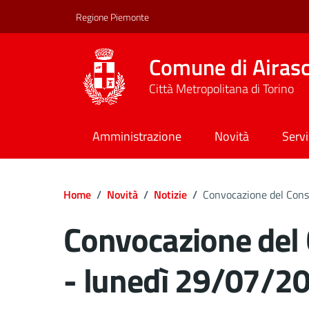
Regione Piemonte
Comune di Airas
Città Metropolitana di Torino
Amministrazione
Novità
Servi
Home
/
Novità
/
Notizie
/
Convocazione del Cons
Convocazione del
- lunedì 29/07/2