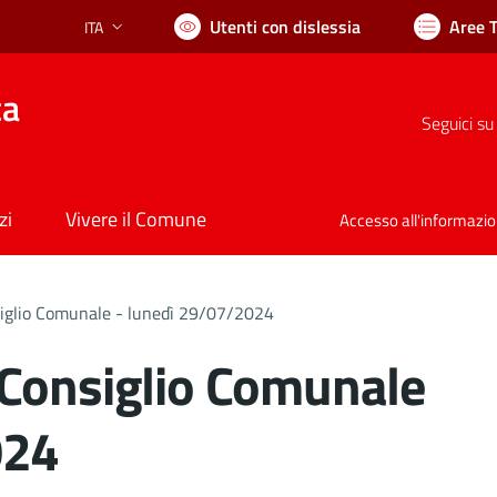
Utenti con dislessia
Aree 
ITA
Lingua attiva:
ca
Seguici su
zi
Vivere il Comune
Accesso all'informazi
iglio Comunale - lunedì 29/07/2024
 Consiglio Comunale
024