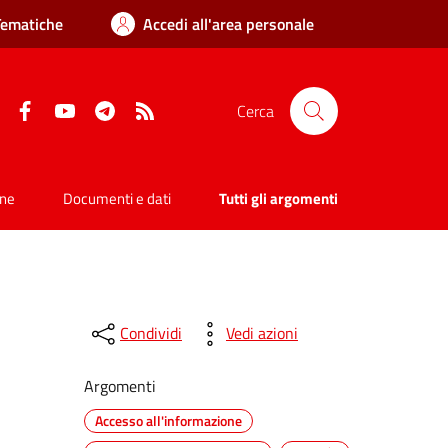
Tematiche
Accedi all'area personale
Facebook
YouTube
Telegram
RSS
Cerca
one
Documenti e dati
Tutti gli argomenti
Condividi
Vedi azioni
Argomenti
Accesso all'informazione