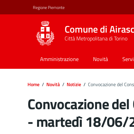
Regione Piemonte
Comune di Airas
Città Metropolitana di Torino
Amministrazione
Novità
Servi
Home
/
Novità
/
Notizie
/
Convocazione del Con
Convocazione del
- martedì 18/06/