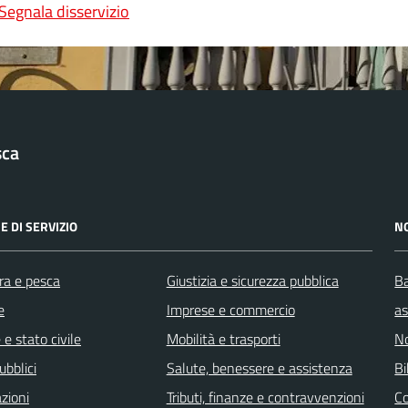
Segnala disservizio
sca
E DI SERVIZIO
N
ra e pesca
Giustizia e sicurezza pubblica
Ba
e
Imprese e commercio
as
e stato civile
Mobilità e trasporti
No
ubblici
Salute, benessere e assistenza
Bi
zioni
Tributi, finanze e contravvenzioni
C