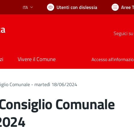
Utenti con dislessia
Aree 
ITA
Lingua attiva:
ca
Seguici su
zi
Vivere il Comune
Accesso all'informazi
siglio Comunale - martedì 18/06/2024
 Consiglio Comunale
2024