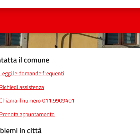
ta 1 stelle su 5
Valuta 2 stelle su 5
Valuta 3 stelle su 5
Valuta 4 stelle su 5
Valuta 5 stelle su 5
tatta il comune
Leggi le domande frequenti
Richiedi assistenza
Chiama il numero 011.9909401
Prenota appuntamento
blemi in città