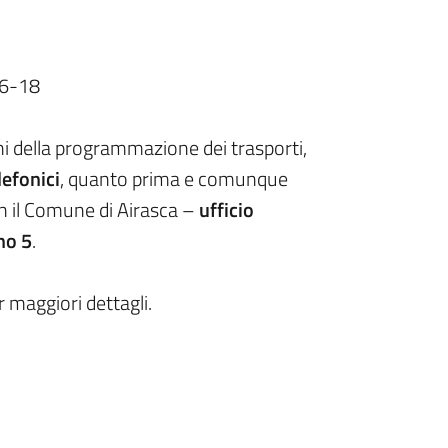
16-18
ini della programmazione dei trasporti,
lefonici
, quanto prima e comunque
on il Comune di Airasca –
ufficio
no 5
.
r maggiori dettagli.