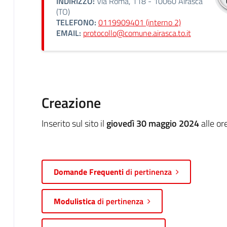
INDIRIZZO:
Via Roma, 118 - 10060 Airasca
(TO)
TELEFONO:
0119909401 (interno 2)
EMAIL:
protocollo@comune.airasca.to.it
Creazione
Inserito sul sito il
giovedì 30 maggio 2024
alle or
Domande Frequenti
di pertinenza
Modulistica
di pertinenza