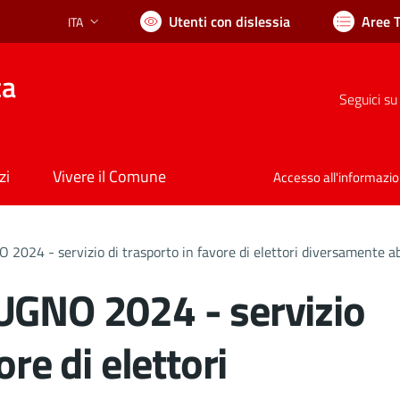
Utenti con dislessia
Aree 
ITA
Lingua attiva:
ca
Seguici su
zi
Vivere il Comune
Accesso all'informazi
2024 - servizio di trasporto in favore di elettori diversamente ab
UGNO 2024 - servizio
ore di elettori