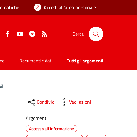
Tematiche
Accedi all'area personale
Facebook
YouTube
Telegram
RSS
Cerca
one
Documenti e dati
Tutti gli argomenti
ili
Condividi
Vedi azioni
Argomenti
Accesso all'informazione