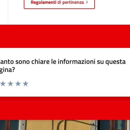
Regolamenti
di pertinenza
anto sono chiare le informazioni su questa
gina?
a da 1 a 5 stelle la pagina
ta 1 stelle su 5
Valuta 2 stelle su 5
Valuta 3 stelle su 5
Valuta 4 stelle su 5
Valuta 5 stelle su 5