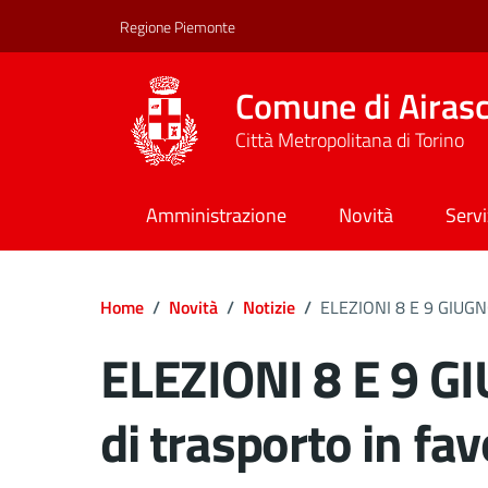
Regione Piemonte
Comune di Airas
Città Metropolitana di Torino
Amministrazione
Novità
Servi
Home
/
Novità
/
Notizie
/
ELEZIONI 8 E 9 GIUGNO 
ELEZIONI 8 E 9 GI
di trasporto in fav