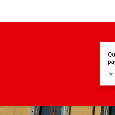
Qu
pa
Valut
Valu