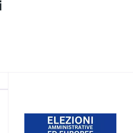
i
nto