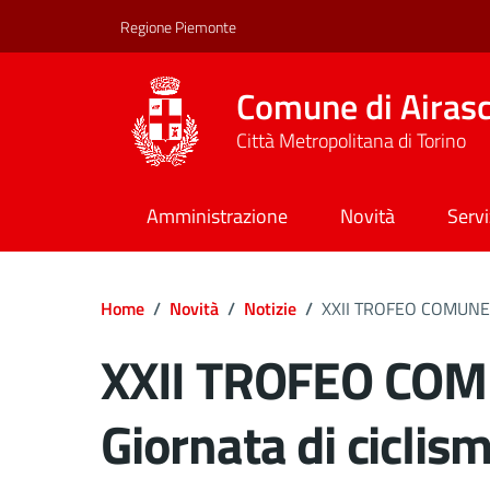
Regione Piemonte
Comune di Airas
Città Metropolitana di Torino
Amministrazione
Novità
Servi
Home
/
Novità
/
Notizie
/
XXII TROFEO COMUNE DI
XXII TROFEO COM
Giornata di ciclis