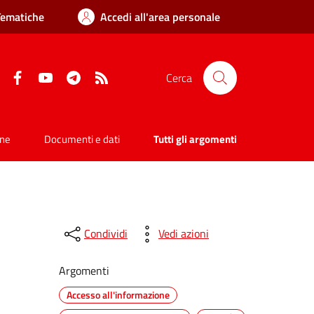
Tematiche
Accedi all'area personale
Facebook
YouTube
Telegram
RSS
Cerca
one
Documenti e dati
Tutti gli argomenti
Condividi
Vedi azioni
Argomenti
Accesso all'informazione