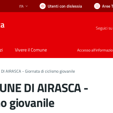
Utenti con dislessia
Aree 
ITA
Lingua attiva:
ca
Seguici su
zi
Vivere il Comune
Accesso all'informazi
 AIRASCA - Giornata di ciclismo giovanile
UNE DI AIRASCA -
mo giovanile