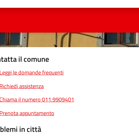
ta 1 stelle su 5
Valuta 2 stelle su 5
Valuta 3 stelle su 5
Valuta 4 stelle su 5
Valuta 5 stelle su 5
tatta il comune
Leggi le domande frequenti
Richiedi assistenza
Chiama il numero 011.9909401
Prenota appuntamento
blemi in città