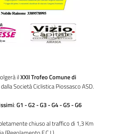
volgerà il
XXII Trofeo Comune di
dalla Società Ciclistica Piossasco ASD.
issimi
:
G1 - G2 - G3 - G4 - G5 - G6
pletamente chiuso al traffico di 1,3 Km
ia (Regolamento F.C.I.)